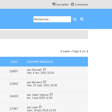
Inscription
Connexion
Rechercher
Recherche avancé
8 sujets • Page
1
sur
1
VUES
DERNIER MESSAGE
par
PascalC
10907
mer. 6 avr. 2022 23:25
par
MyriamJ
11942
mar. 21 sept. 2021 16:38
par
Julien Vigreux
14433
lun. 1 juin 2020 11:59
par
Ludo
17067
sam. 29 juin 2019 21:03