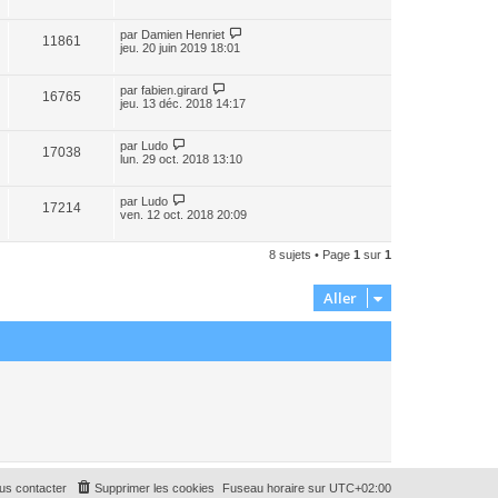
par
Damien Henriet
11861
jeu. 20 juin 2019 18:01
par
fabien.girard
16765
jeu. 13 déc. 2018 14:17
par
Ludo
17038
lun. 29 oct. 2018 13:10
par
Ludo
17214
ven. 12 oct. 2018 20:09
8 sujets • Page
1
sur
1
Aller
us contacter
Supprimer les cookies
Fuseau horaire sur
UTC+02:00