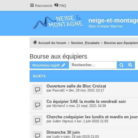
Raccourcis
FAQ
neige-et-montag
Skier Grimper Marcher
Accueil du forum
Section_Escalade
Bourse aux équipier
Bourse aux équipiers
Recher
Re
Nouveau sujet
SUJETS
Ouverture salle de Bloc Croizat
par
PascalC
»
dim. 28 nov. 2021 10:17
Co équipier SAE la motte le vendredi soir
par
MyriamJ
»
mar. 21 sept. 2021 16:38
Cherche coéquipier les lundis et mardis en jou
par
Julien Vigreux
»
lun. 1 juin 2020 11:59
Dimanche 30 juin
par
Ludo
»
sam. 29 juin 2019 21:03