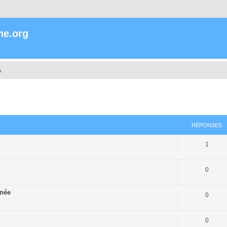
ne.org
s
cher
cherche avancée
RÉPONSES
1
0
rnée
0
0