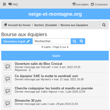
FAQ
Inscription
Connexion
neige-et-montagne.org
R
Accueil du forum
Section_Escalade
Bourse aux équipiers
e
Bourse aux équipiers
c
Rechercher
Recherche avanc
Nouveau sujet
h
8 sujets • Page
1
sur
1
e
r
Sujets
c
Ouverture salle de Bloc Croizat
h
Dernier message par
PascalC
«
mer. 6 avr. 2022 23:25
Réponses :
1
e
Co équipier SAE la motte le vendredi soir
r
Dernier message par
MyriamJ
«
mar. 21 sept. 2021 16:38
Cherche coéquipier les lundis et mardis en journée
Dernier message par
Julien Vigreux
«
lun. 1 juin 2020 11:59
Dimanche 30 juin
Dernier message par
Ludo
«
sam. 29 juin 2019 21:03