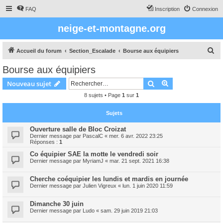
FAQ
Inscription
Connexion
neige-et-montagne.org
R
Accueil du forum
Section_Escalade
Bourse aux équipiers
e
Bourse aux équipiers
c
Rechercher
Recherche avanc
Nouveau sujet
h
8 sujets • Page
1
sur
1
e
r
Sujets
c
Ouverture salle de Bloc Croizat
h
Dernier message par
PascalC
«
mer. 6 avr. 2022 23:25
Réponses :
1
e
Co équipier SAE la motte le vendredi soir
r
Dernier message par
MyriamJ
«
mar. 21 sept. 2021 16:38
Cherche coéquipier les lundis et mardis en journée
Dernier message par
Julien Vigreux
«
lun. 1 juin 2020 11:59
Dimanche 30 juin
Dernier message par
Ludo
«
sam. 29 juin 2019 21:03