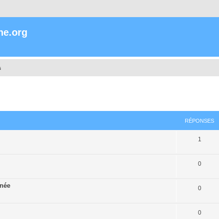
ne.org
s
cher
cherche avancée
RÉPONSES
1
0
rnée
0
0