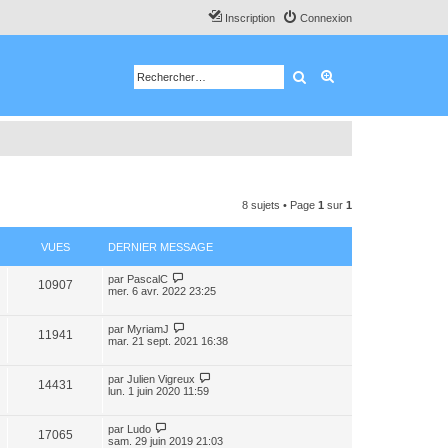
Inscription
Connexion
Rechercher
Recherche avancé
8 sujets • Page
1
sur
1
VUES
DERNIER MESSAGE
par
PascalC
10907
mer. 6 avr. 2022 23:25
par
MyriamJ
11941
mar. 21 sept. 2021 16:38
par
Julien Vigreux
14431
lun. 1 juin 2020 11:59
par
Ludo
17065
sam. 29 juin 2019 21:03