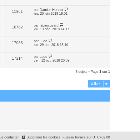
par
Damien Henriet
11861
jeu. 20 juin 2019 18:01
par
fabien.girard
16762
jeu. 13 déc. 2018 14:17
par
Ludo
17038
lun. 29 oct. 2018 13:10
par
Ludo
17214
ven. 12 oct. 2018 20:09
8 sujets • Page
1
sur
1
Aller
us contacter
Supprimer les cookies
Fuseau horaire sur
UTC+02:00