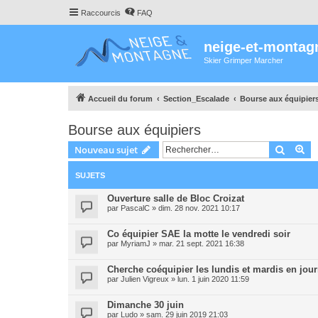
Raccourcis
FAQ
neige-et-montag
Skier Grimper Marcher
Accueil du forum
Section_Escalade
Bourse aux équipier
Bourse aux équipiers
Recher
Re
Nouveau sujet
SUJETS
Ouverture salle de Bloc Croizat
par
PascalC
»
dim. 28 nov. 2021 10:17
Co équipier SAE la motte le vendredi soir
par
MyriamJ
»
mar. 21 sept. 2021 16:38
Cherche coéquipier les lundis et mardis en jou
par
Julien Vigreux
»
lun. 1 juin 2020 11:59
Dimanche 30 juin
par
Ludo
»
sam. 29 juin 2019 21:03