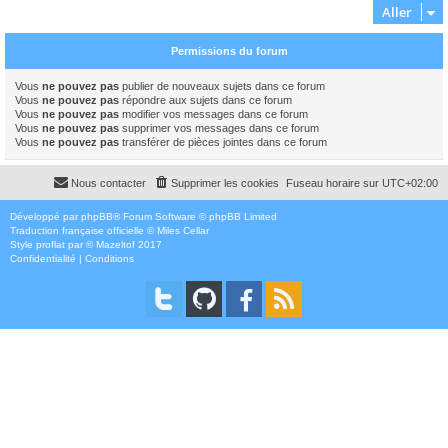
Aller
Permissions du forum
Vous
ne pouvez pas
publier de nouveaux sujets dans ce forum
Vous
ne pouvez pas
répondre aux sujets dans ce forum
Vous
ne pouvez pas
modifier vos messages dans ce forum
Vous
ne pouvez pas
supprimer vos messages dans ce forum
Vous
ne pouvez pas
transférer de pièces jointes dans ce forum
Nous contacter
Supprimer les cookies
Fuseau horaire sur
UTC+02:00
Développé par
phpBB
® Forum Software © phpBB Limited
Traduction française officielle
©
Miles Cellar
Style
proflat
par ©
Mazeltof
2017
Confidentialité
|
Conditions