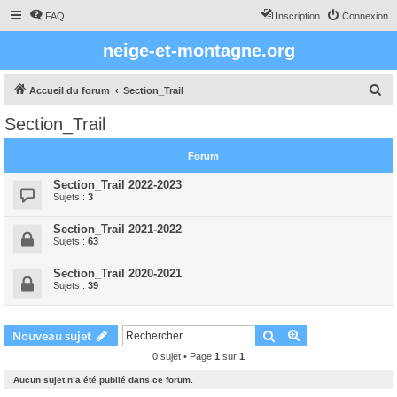
FAQ
Inscription
Connexion
neige-et-montagne.org
R
Accueil du forum
Section_Trail
e
Section_Trail
c
h
Forum
e
Section_Trail 2022-2023
r
Sujets :
3
c
Section_Trail 2021-2022
h
Sujets :
63
e
Section_Trail 2020-2021
r
Sujets :
39
Rechercher
Recherche avanc
Nouveau sujet
0 sujet • Page
1
sur
1
Aucun sujet n’a été publié dans ce forum.