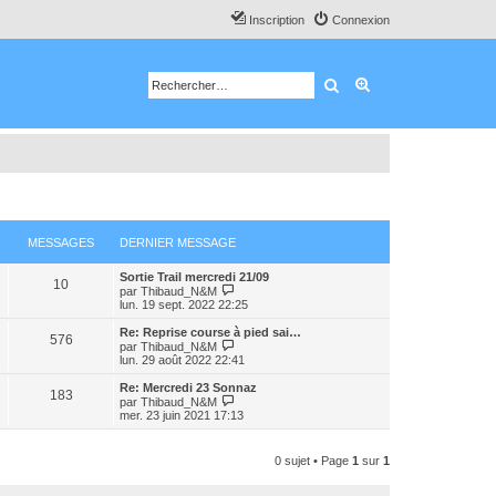
Inscription
Connexion
Rechercher
Recherche avancé
MESSAGES
DERNIER MESSAGE
Sortie Trail mercredi 21/09
10
C
par
Thibaud_N&M
o
lun. 19 sept. 2022 22:25
n
s
Re: Reprise course à pied sai…
576
u
C
par
Thibaud_N&M
l
o
lun. 29 août 2022 22:41
t
n
e
s
Re: Mercredi 23 Sonnaz
183
r
u
C
par
Thibaud_N&M
l
l
o
mer. 23 juin 2021 17:13
e
t
n
d
e
s
e
r
u
0 sujet • Page
1
sur
1
r
l
l
n
e
t
i
d
e