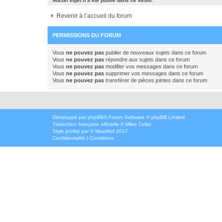
Aucun sujet n’a été publié dans ce forum.
Revenir à l’accueil du forum
PERMISSIONS DU FORUM
Vous
ne pouvez pas
publier de nouveaux sujets dans ce forum
Vous
ne pouvez pas
répondre aux sujets dans ce forum
Vous
ne pouvez pas
modifier vos messages dans ce forum
Vous
ne pouvez pas
supprimer vos messages dans ce forum
Vous
ne pouvez pas
transférer de pièces jointes dans ce forum
Développé par
phpBB
® Forum Software © phpBB Limited
Traduction française officielle
©
Miles Cellar
Style
proflat
par ©
Mazeltof
2017
Confidentialité
|
Conditions