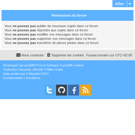
Aller
Permissions du forum
Vous
ne pouvez pas
publier de nouveaux sujets dans ce forum
Vous
ne pouvez pas
répondre aux sujets dans ce forum
Vous
ne pouvez pas
modifier vos messages dans ce forum
Vous
ne pouvez pas
supprimer vos messages dans ce forum
Vous
ne pouvez pas
transférer de pièces jointes dans ce forum
Nous contacter
Supprimer les cookies
Fuseau horaire sur
UTC+02:00
Développé par
phpBB
® Forum Software © phpBB Limited
Traduction française officielle
©
Miles Cellar
Style
proflat
par ©
Mazeltof
2017
Confidentialité
|
Conditions