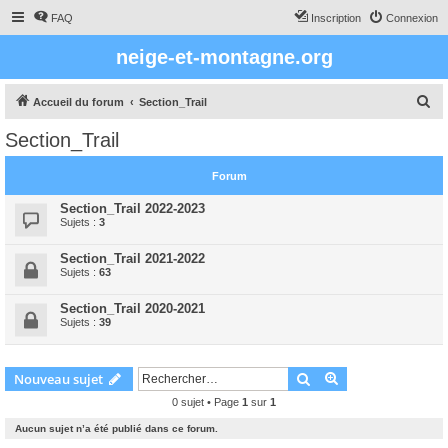
FAQ
Inscription
Connexion
neige-et-montagne.org
R
Accueil du forum
Section_Trail
e
Section_Trail
c
h
Forum
e
Section_Trail 2022-2023
r
Sujets :
3
c
Section_Trail 2021-2022
h
Sujets :
63
e
Section_Trail 2020-2021
r
Sujets :
39
Rechercher
Recherche avanc
Nouveau sujet
0 sujet • Page
1
sur
1
Aucun sujet n’a été publié dans ce forum.