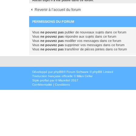
Aucun sujet n’a été publié dans ce forum.
Revenir à l’accueil du forum
PERMISSIONS DU FORUM
Vous
ne pouvez pas
publier de nouveaux sujets dans ce forum
Vous
ne pouvez pas
répondre aux sujets dans ce forum
Vous
ne pouvez pas
modifier vos messages dans ce forum
Vous
ne pouvez pas
supprimer vos messages dans ce forum
Vous
ne pouvez pas
transférer de pièces jointes dans ce forum
Développé par
phpBB
® Forum Software © phpBB Limited
Traduction française officielle
©
Miles Cellar
Style
proflat
par ©
Mazeltof
2017
Confidentialité
|
Conditions