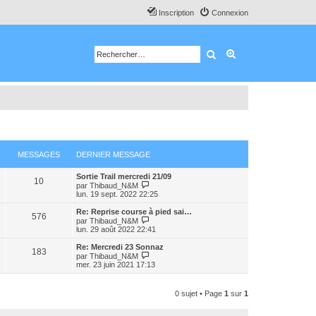
Inscription
Connexion
Rechercher
Recherche avancé
MESSAGES
DERNIER MESSAGE
Sortie Trail mercredi 21/09
10
C
par
Thibaud_N&M
o
lun. 19 sept. 2022 22:25
n
s
Re: Reprise course à pied sai…
576
u
C
par
Thibaud_N&M
l
o
lun. 29 août 2022 22:41
t
n
e
s
Re: Mercredi 23 Sonnaz
183
r
u
C
par
Thibaud_N&M
l
l
o
mer. 23 juin 2021 17:13
e
t
n
d
e
s
e
r
u
0 sujet • Page
1
sur
1
r
l
l
n
e
t
i
d
e