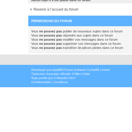
Aucun sujet n’a été publié dans ce forum.
Revenir à l’accueil du forum
PERMISSIONS DU FORUM
Vous
ne pouvez pas
publier de nouveaux sujets dans ce forum
Vous
ne pouvez pas
répondre aux sujets dans ce forum
Vous
ne pouvez pas
modifier vos messages dans ce forum
Vous
ne pouvez pas
supprimer vos messages dans ce forum
Vous
ne pouvez pas
transférer de pièces jointes dans ce forum
Développé par
phpBB
® Forum Software © phpBB Limited
Traduction française officielle
©
Miles Cellar
Style
proflat
par ©
Mazeltof
2017
Confidentialité
|
Conditions