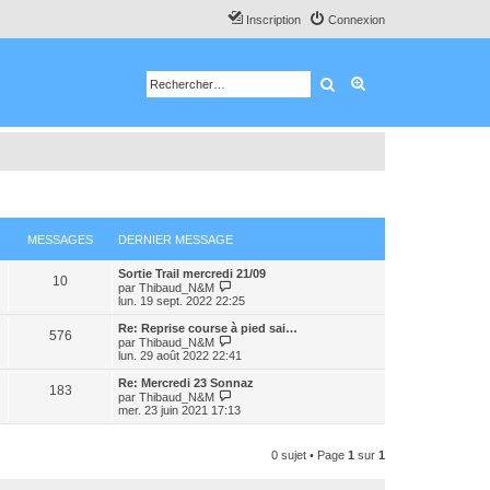
Inscription
Connexion
Rechercher
Recherche avancé
MESSAGES
DERNIER MESSAGE
Sortie Trail mercredi 21/09
10
C
par
Thibaud_N&M
o
lun. 19 sept. 2022 22:25
n
s
Re: Reprise course à pied sai…
576
u
C
par
Thibaud_N&M
l
o
lun. 29 août 2022 22:41
t
n
e
s
Re: Mercredi 23 Sonnaz
183
r
u
C
par
Thibaud_N&M
l
l
o
mer. 23 juin 2021 17:13
e
t
n
d
e
s
e
r
u
0 sujet • Page
1
sur
1
r
l
l
n
e
t
i
d
e