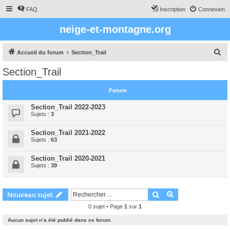
FAQ
Inscription
Connexion
neige-et-montagne.org
R
Accueil du forum
Section_Trail
e
Section_Trail
c
h
Forum
e
Section_Trail 2022-2023
r
Sujets :
3
c
Section_Trail 2021-2022
h
Sujets :
63
e
Section_Trail 2020-2021
r
Sujets :
39
Rechercher
Recherche avanc
Nouveau sujet
0 sujet • Page
1
sur
1
Aucun sujet n’a été publié dans ce forum.