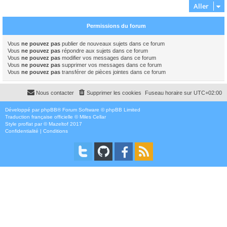
Aller
Permissions du forum
Vous
ne pouvez pas
publier de nouveaux sujets dans ce forum
Vous
ne pouvez pas
répondre aux sujets dans ce forum
Vous
ne pouvez pas
modifier vos messages dans ce forum
Vous
ne pouvez pas
supprimer vos messages dans ce forum
Vous
ne pouvez pas
transférer de pièces jointes dans ce forum
Nous contacter
Supprimer les cookies
Fuseau horaire sur
UTC+02:00
Développé par
phpBB
® Forum Software © phpBB Limited
Traduction française officielle
©
Miles Cellar
Style
proflat
par ©
Mazeltof
2017
Confidentialité
|
Conditions