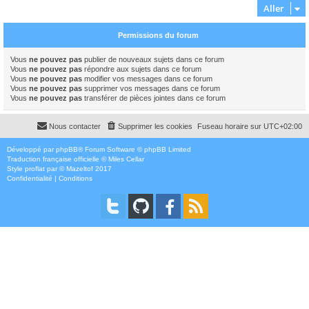
Aller
Permissions du forum
Vous
ne pouvez pas
publier de nouveaux sujets dans ce forum
Vous
ne pouvez pas
répondre aux sujets dans ce forum
Vous
ne pouvez pas
modifier vos messages dans ce forum
Vous
ne pouvez pas
supprimer vos messages dans ce forum
Vous
ne pouvez pas
transférer de pièces jointes dans ce forum
Nous contacter
Supprimer les cookies
Fuseau horaire sur
UTC+02:00
Développé par
phpBB
® Forum Software © phpBB Limited
Traduction française officielle
©
Miles Cellar
Style
proflat
par ©
Mazeltof
2017
Confidentialité
|
Conditions