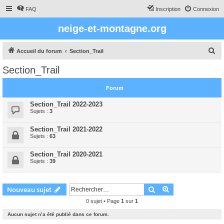
FAQ
Inscription
Connexion
neige-et-montagne.org
R
Accueil du forum
Section_Trail
e
Section_Trail
c
h
Forum
e
Section_Trail 2022-2023
r
Sujets :
3
c
Section_Trail 2021-2022
h
Sujets :
63
e
Section_Trail 2020-2021
r
Sujets :
39
Rechercher
Recherche avanc
Nouveau sujet
0 sujet • Page
1
sur
1
Aucun sujet n’a été publié dans ce forum.