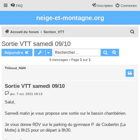
FAQ
Inscription
Connexion
neige-et-montagne.org
R
Accueil du forum
Section_VTT
e
Sortie VTT samedi 09/10
c
Rechercher
Recherche 
Répondre
h
9 messages • Page
1
sur
1
e
Thibaud_N&M
r
c
h
Sortie VTT samedi 09/10
e
M
jeu. 7 oct. 2021 18:13
e
r
s
Salut,
s
a
g
Samedi matin je vous propose une sortie sur le bassin chambérien.
e
Je vous donne RDV sur le parking du gymnase P. de Coubertin (La
Motte) à 8h15 pour un départ à 8h30.