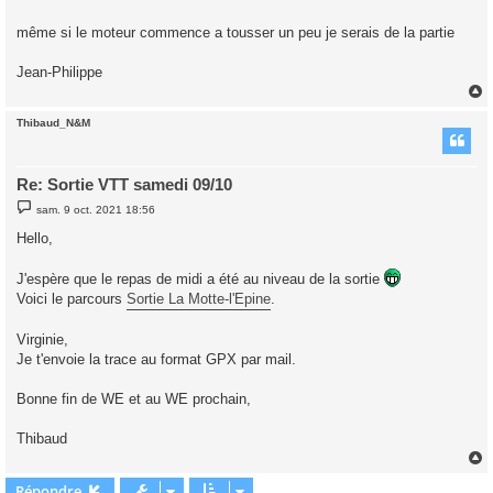
a
g
même si le moteur commence a tousser un peu je serais de la partie
e
Jean-Philippe
Thibaud_N&M
t
Re: Sortie VTT samedi 09/10
M
sam. 9 oct. 2021 18:56
e
s
Hello,
s
a
g
J'espère que le repas de midi a été au niveau de la sortie
e
Voici le parcours
Sortie La Motte-l'Epine
.
Virginie,
Je t'envoie la trace au format GPX par mail.
Bonne fin de WE et au WE prochain,
Thibaud
Répondre