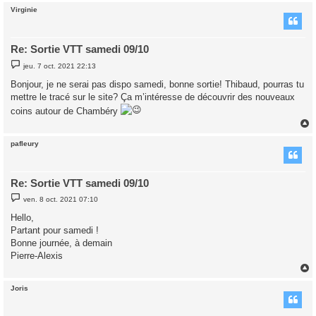
Virginie
t
Re: Sortie VTT samedi 09/10
M
jeu. 7 oct. 2021 22:13
e
s
Bonjour, je ne serai pas dispo samedi, bonne sortie! Thibaud, pourras tu
s
mettre le tracé sur le site? Ça m’intéresse de découvrir des nouveaux
a
g
coins autour de Chambéry
e
pafleury
t
Re: Sortie VTT samedi 09/10
M
ven. 8 oct. 2021 07:10
e
s
Hello,
s
Partant pour samedi !
a
g
Bonne journée, à demain
e
Pierre-Alexis
Joris
t