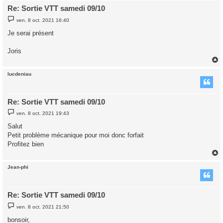
Re: Sortie VTT samedi 09/10
M
ven. 8 oct. 2021 16:40
e
s
Je serai présent
s
a
g
Joris
e
lucdeniau
t
Re: Sortie VTT samedi 09/10
M
ven. 8 oct. 2021 19:43
e
s
Salut
s
Petit problème mécanique pour moi donc forfait
a
g
Profitez bien
e
Jean-phi
t
Re: Sortie VTT samedi 09/10
M
ven. 8 oct. 2021 21:50
e
s
bonsoir,
s