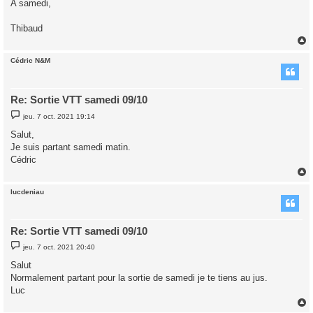
A samedi,
Thibaud
Cédric N&M
t
Re: Sortie VTT samedi 09/10
M
jeu. 7 oct. 2021 19:14
e
s
Salut,
s
Je suis partant samedi matin.
a
g
Cédric
e
lucdeniau
t
Re: Sortie VTT samedi 09/10
M
jeu. 7 oct. 2021 20:40
e
s
Salut
s
Normalement partant pour la sortie de samedi je te tiens au jus.
a
g
Luc
e