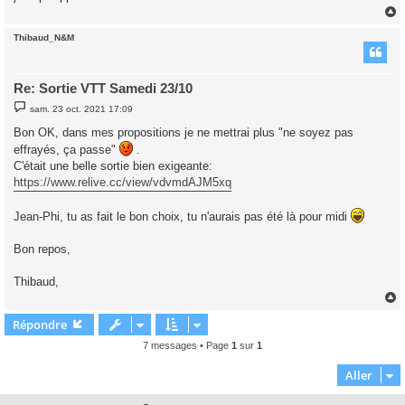
Thibaud_N&M
t
Re: Sortie VTT Samedi 23/10
M
sam. 23 oct. 2021 17:09
e
s
Bon OK, dans mes propositions je ne mettrai plus "ne soyez pas
s
effrayés, ça passe"
a
.
g
C'était une belle sortie bien exigeante:
e
https://www.relive.cc/view/vdvmdAJM5xq
Jean-Phi, tu as fait le bon choix, tu n'aurais pas été là pour midi
Bon repos,
Thibaud,
Répondre
t
7 messages • Page
1
sur
1
Aller