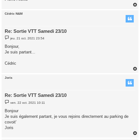
Cédric N&M
t
Re: Sortie VTT Samedi 23/10
M
jeu. 21 oct. 2021 23:54
e
s
Bonjour,
s
Je suis partant...
a
g
e
Cédric
Joris
t
Re: Sortie VTT Samedi 23/10
M
ven. 22 oct. 2021 10:11
e
s
Bonjour
s
Je suis également partant, je vous rejoins directement au parking de
a
g
covoit'
e
Joris