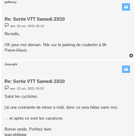
pafleury
t
Re: Sortie VTT Samedi 23/10
M
ven. 22 oct. 2021 20:14
e
s
Re-hello,
s
a
g
OK pour moi demain. Rdv sur le parking de coubertin à 8h
e
Pierre-Alexis
Jean-phi
t
Re: Sortie VTT Samedi 23/10
M
ven. 22 oct. 2021 20:52
e
s
Salut les cyclistes.
s
a
g
j'ai une contrainte de retour a midi, donc ce sera hélas sans moi.
e
. . et après ce sont les vacances.
Bonne rando. Profitez bien
jean-philippe