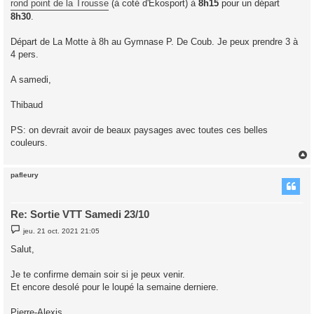
rond point de la Trousse
(à coté d'Ekosport) à
8h15
pour un départ
8h30
.
Départ de La Motte à 8h au Gymnase P. De Coub. Je peux prendre 3 à
4 pers.
A samedi,
Thibaud
PS: on devrait avoir de beaux paysages avec toutes ces belles
couleurs.
pafleury
t
Re: Sortie VTT Samedi 23/10
M
jeu. 21 oct. 2021 21:05
e
s
Salut,
s
a
g
Je te confirme demain soir si je peux venir.
e
Et encore desolé pour le loupé la semaine derniere.
Pierre-Alexis