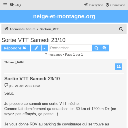
FAQ
Inscription
Connexion
neige-et-montagne.org
R
Accueil du forum
Section_VTT
e
Sortie VTT Samedi 23/10
c
Rechercher
Recherche 
Répondre
h
7 messages • Page
1
sur
1
e
Thibaud_N&M
r
c
h
Sortie VTT Samedi 23/10
e
M
jeu. 21 oct. 2021 13:46
e
r
s
Salut,
s
a
g
Je propose ce samedi une sortie VTT inédite.
e
Comme fait dernièrement ça sera dans les 30 km et 1200 m D+ (ne
soyez pas effrayés, ça passe...)
Je vous donne RDV au parking de covoiturage qui se trouve au