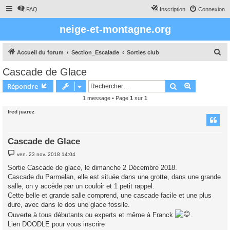
FAQ
Inscription
Connexion
neige-et-montagne.org
R
Accueil du forum
Section_Escalade
Sorties club
e
Cascade de Glace
c
Rechercher
Recherche 
Répondre
h
1 message • Page
1
sur
1
e
fred juarez
r
c
h
Cascade de Glace
e
M
ven. 23 nov. 2018 14:04
e
r
s
Sortie Cascade de glace, le dimanche 2 Décembre 2018.
s
Cascade du Parmelan, elle est située dans une grotte, dans une grande
a
g
salle, on y accède par un couloir et 1 petit rappel.
e
Cette belle et grande salle comprend, une cascade facile et une plus
dure, avec dans le dos une glace fossile.
Ouverte à tous débutants ou experts et même à Franck
.
Lien DOODLE pour vous inscrire