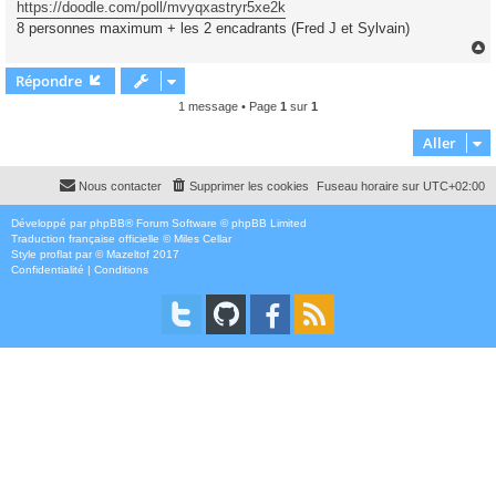
https://doodle.com/poll/mvyqxastryr5xe2k
8 personnes maximum + les 2 encadrants (Fred J et Sylvain)
Répondre
t
1 message • Page
1
sur
1
Aller
Nous contacter
Supprimer les cookies
Fuseau horaire sur
UTC+02:00
Développé par
phpBB
® Forum Software © phpBB Limited
Traduction française officielle
©
Miles Cellar
Style
proflat
par ©
Mazeltof
2017
Confidentialité
|
Conditions