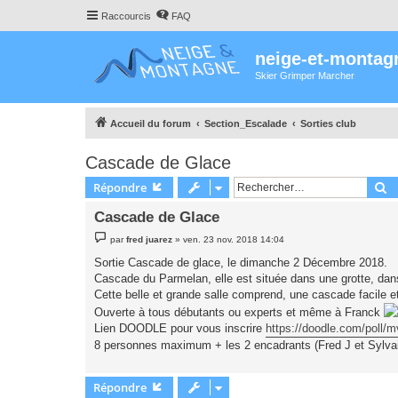
Raccourcis
FAQ
neige-et-montag
Skier Grimper Marcher
Accueil du forum
Section_Escalade
Sorties club
Cascade de Glace
R
Répondre
Cascade de Glace
M
par
fred juarez
»
ven. 23 nov. 2018 14:04
e
s
Sortie Cascade de glace, le dimanche 2 Décembre 2018.
s
Cascade du Parmelan, elle est située dans une grotte, dans 
a
g
Cette belle et grande salle comprend, une cascade facile e
e
Ouverte à tous débutants ou experts et même à Franck
Lien DOODLE pour vous inscrire
https://doodle.com/poll/
8 personnes maximum + les 2 encadrants (Fred J et Sylva
Répondre