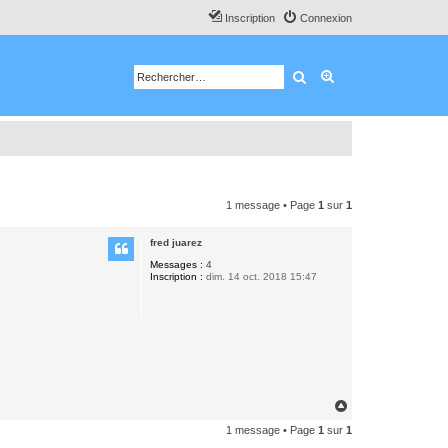
Inscription
Connexion
Rechercher
Recherche avancé
1 message • Page
1
sur
1
fred juarez
Messages :
4
Inscription :
dim. 14 oct. 2018 15:47
H
a
1 message • Page
1
sur
1
u
t