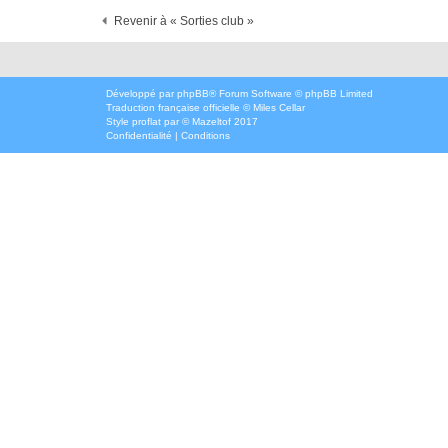
Revenir à « Sorties club »
Développé par
phpBB
® Forum Software © phpBB Limited
Traduction française officielle
©
Miles Cellar
Style
proflat
par ©
Mazeltof
2017
Confidentialité
|
Conditions