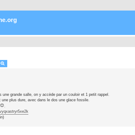
ne.org
echercher
Recherche avancée
une grande salle, on y accède par un couloir et 1 petit rappel.
t une plus dure, avec dans le dos une glace fossile.
.
mvyqxastryr5xe2k
in)