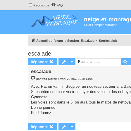
Raccourcis
FAQ
neige-et-montag
Skier Grimper Marcher
Accueil du forum
Section_Escalade
Sorties club
escalade
R
Répondre
escalade
M
par
fred juarez
»
ven. 23 nov. 2018 14:09
e
s
Avec Pat on va finir d'équiper un nouveau secteur à la Ba
s
Si es intéresse pour venir essayer des voies et les nettoy
a
g
Gymnase.
e
Les voies sont dans le 5, on aura tous le matos de nettoy
Bonne journée
Fred Juarez
Répondre