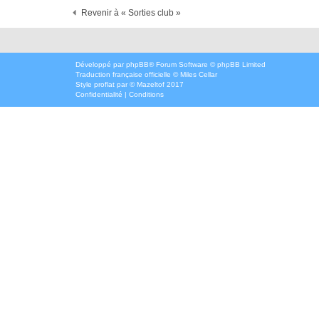
Revenir à « Sorties club »
Développé par
phpBB
® Forum Software © phpBB Limited
Traduction française officielle
©
Miles Cellar
Style
proflat
par ©
Mazeltof
2017
Confidentialité
|
Conditions