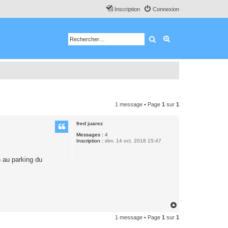
Inscription
Connexion
Rechercher
Recherche avancé
1 message • Page
1
sur
1
fred juarez
Messages :
4
Inscription :
dim. 14 oct. 2018 15:47
h au parking du
H
a
1 message • Page
1
sur
1
u
t