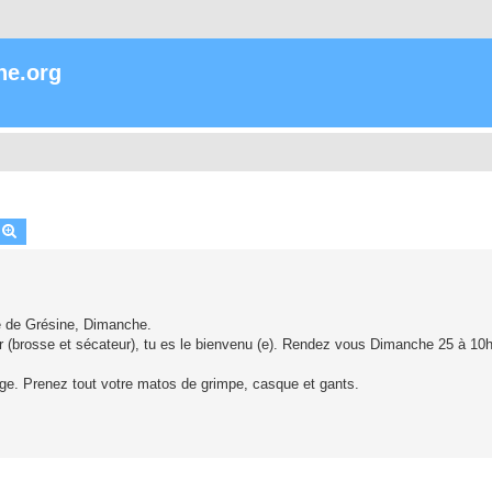
ne.org
echercher
Recherche avancée
ie de Grésine, Dimanche.
er (brosse et sécateur), tu es le bienvenu (e). Rendez vous Dimanche 25 à 10
age. Prenez tout votre matos de grimpe, casque et gants.