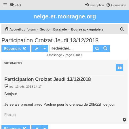
FAQ
Inscription
Connexion
neige-et-montagne.org
R
Accueil du forum
Section_Escalade
Bourse aux équipiers
e
Participation Croizat Jeudi 13/12/2018
c
Rechercher
Recherche 
Répondre
h
1 message • Page
1
sur
1
e
fabien.girard
r
c
h
Participation Croizat Jeudi 13/12/2018
e
M
jeu. 13 déc. 2018 14:17
e
r
s
Bonjour
s
a
g
Je serais présent avec Pauline pour le créneau de 20h/22h ce jour.
e
Fabien
Répondre