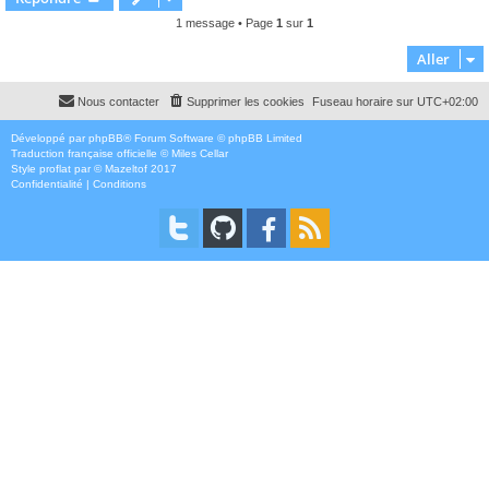
t
1 message • Page
1
sur
1
Aller
Nous contacter
Supprimer les cookies
Fuseau horaire sur
UTC+02:00
Développé par
phpBB
® Forum Software © phpBB Limited
Traduction française officielle
©
Miles Cellar
Style
proflat
par ©
Mazeltof
2017
Confidentialité
|
Conditions