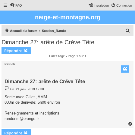
FAQ
Inscription
Connexion
neige-et-montagne.org
R
Accueil du forum
Section_Rando
e
Dimanche 27: arête de Créve Tête
c
Répondre
h
1 message • Page
1
sur
1
e
Patrick
r
c
Dimanche 27: arête de Créve Tête
h
M
e
lun. 21 janv. 2019 19:38
e
s
r
Sortie avec Gilles, AMM
s
800m de dénivelé; 5h00 environ
a
g
e
Renseignements et inscriptions!
randonm@orange.fr
Répondre