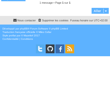
t
1 message • Page
1
sur
1
Aller
Nous contacter
Supprimer les cookies
Fuseau horaire sur
UTC+02:00
Développé par
phpBB
® Forum Software © phpBB Limited
Traduction française officielle
©
Miles Cellar
Style
proflat
par ©
Mazeltof
2017
Confidentialité
|
Conditions