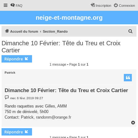
FAQ
Inscription
Connexion
neige-et-montagne.org
R
Accueil du forum
Section_Rando
e
Dimanche 10 Février: Tête du Treu et Croix
c
Cartier
h
Répondre
e
1 message • Page
1
sur
1
r
Patrick
c
h
Dimanche 10 Février: Tête du Treu et Croix Cartier
e
M
r
mer. 6 févr. 2019 09:27
e
s
Rando raquettes avec Gilles, AMM
s
750 m de dénivelé, 5h00
a
g
Contact: Patrick,
randonm@orange.fr
e
Répondre
t
1 message • Page
1
sur
1