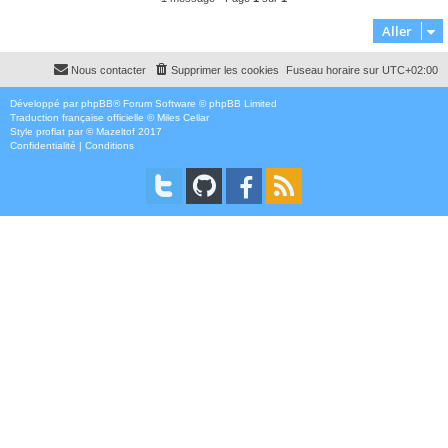
Aller
Nous contacter
Supprimer les cookies
Fuseau horaire sur
UTC+02:00
Développé par
phpBB
® Forum Software © phpBB Limited
Traduction française officielle
©
Miles Cellar
Style
proflat
par ©
Mazeltof
2017
Confidentialité
|
Conditions