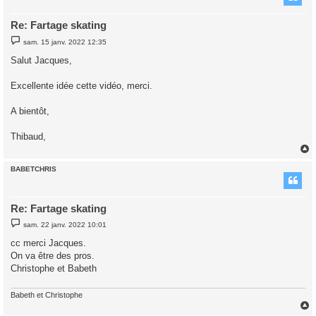
Re: Fartage skating
M
sam. 15 janv. 2022 12:35
e
s
Salut Jacques,
s
a
g
Excellente idée cette vidéo, merci.
e
A bientôt,
Thibaud,
BABETCHRIS
t
Re: Fartage skating
M
sam. 22 janv. 2022 10:01
e
s
cc merci Jacques.
s
On va être des pros.
a
g
Christophe et Babeth
e
Babeth et Christophe