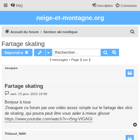
FAQ
Inscription
Connexion
neige-et-montagne.org
R
Accueil du forum
Section ski nordique
e
Fartage skating
c
Rechercher
Recherche 
Répondre
h
3 messages • Page
1
sur
1
e
Jacques
r
c
h
Fartage skating
e
M
sam. 15 janv. 2022 10:58
e
r
s
Bonjour à tous
s
J'inaugure ce forum par une vidéo assez simple sur le fartage des skis
a
g
de skating ,qui pourra peut être vous aider à mieux glisser
e
https://www.youtube.com/watch?v=r5ng-VtGAGI
Thibaud_N&M
t