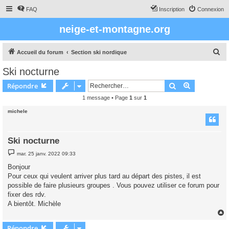
FAQ
Inscription
Connexion
neige-et-montagne.org
R
Accueil du forum
Section ski nordique
e
Ski nocturne
c
Rechercher
Recherche 
Répondre
h
1 message • Page
1
sur
1
e
michele
r
c
h
Ski nocturne
e
M
mar. 25 janv. 2022 09:33
e
r
s
Bonjour
s
Pour ceux qui veulent arriver plus tard au départ des pistes, il est
a
g
possible de faire plusieurs groupes . Vous pouvez utiliser ce forum pour
e
fixer des rdv.
A bientôt. Michèle
Répondre