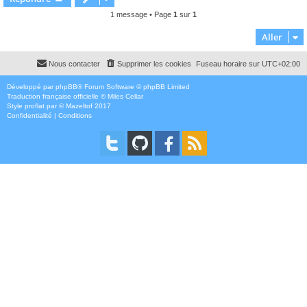
t
1 message • Page
1
sur
1
Aller
Nous contacter
Supprimer les cookies
Fuseau horaire sur
UTC+02:00
Développé par
phpBB
® Forum Software © phpBB Limited
Traduction française officielle
©
Miles Cellar
Style
proflat
par ©
Mazeltof
2017
Confidentialité
|
Conditions