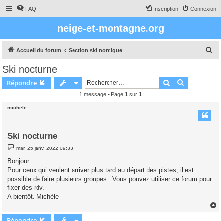
FAQ
Inscription
Connexion
neige-et-montagne.org
R
Accueil du forum
Section ski nordique
e
Ski nocturne
c
Rechercher
Recherche 
Répondre
h
1 message • Page
1
sur
1
e
michele
r
c
h
Ski nocturne
e
M
mar. 25 janv. 2022 09:33
e
r
s
Bonjour
s
Pour ceux qui veulent arriver plus tard au départ des pistes, il est
a
g
possible de faire plusieurs groupes . Vous pouvez utiliser ce forum pour
e
fixer des rdv.
A bientôt. Michèle
Répondre