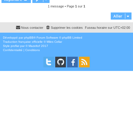
t
1 message • Page
1
sur
1
Aller
Nous contacter
Supprimer les cookies
Fuseau horaire sur
UTC+02:00
Développé par
phpBB
® Forum Software © phpBB Limited
Traduction française officielle
©
Miles Cellar
Style
proflat
par ©
Mazeltof
2017
Confidentialité
|
Conditions