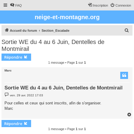
FAQ
Inscription
Connexion
neige-et-montagne.org
R
Accueil du forum
Section_Escalade
e
Sortie WE du 4 au 6 Juin, Dentelles de
c
Montmirail
h
Répondre
e
1 message • Page
1
sur
1
r
Marc
c
h
Sortie WE du 4 au 6 Juin, Dentelles de Montmirail
e
M
r
ven. 29 avr. 2022 17:03
e
s
Pour celles et ceux qui sont inscrits, afin de s'organiser.
s
Marc
a
g
e
Répondre
t
1 message • Page
1
sur
1