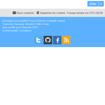
Aller
Nous contacter
Supprimer les cookies
Fuseau horaire sur
UTC+02:00
Développé par
phpBB
® Forum Software © phpBB Limited
Traduction française officielle
©
Miles Cellar
Style
proflat
par ©
Mazeltof
2017
Confidentialité
|
Conditions