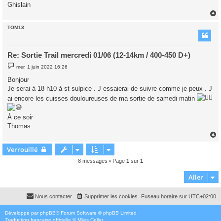
Ghislain
TOM13
t
Re: Sortie Trail mercredi 01/06 (12-14km / 400-450 D+)
M
mer. 1 juin 2022 16:26
e
s
Bonjour
s
Je serai à 18 h10 à st sulpice . J essaierai de suivre comme je peux . J
a
g
ai encore les cuisses douloureuses de ma sortie de samedi matin
e
À ce soir
Thomas
Verrouillé
t
8 messages • Page
1
sur
1
Aller
Nous contacter
Supprimer les cookies
Fuseau horaire sur
UTC+02:00
Développé par
phpBB
® Forum Software © phpBB Limited
Traduction française officielle
©
Miles Cellar