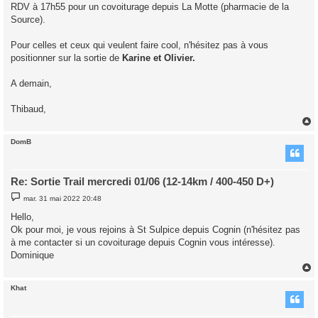
RDV à 17h55 pour un covoiturage depuis La Motte (pharmacie de la
Source).
Pour celles et ceux qui veulent faire cool, n'hésitez pas à vous
positionner sur la sortie de
Karine et Olivier.
A demain,
Thibaud,
DomB
t
Re: Sortie Trail mercredi 01/06 (12-14km / 400-450 D+)
M
mar. 31 mai 2022 20:48
e
s
Hello,
s
Ok pour moi, je vous rejoins à St Sulpice depuis Cognin (n'hésitez pas
a
g
à me contacter si un covoiturage depuis Cognin vous intéresse).
e
Dominique
Khat
t