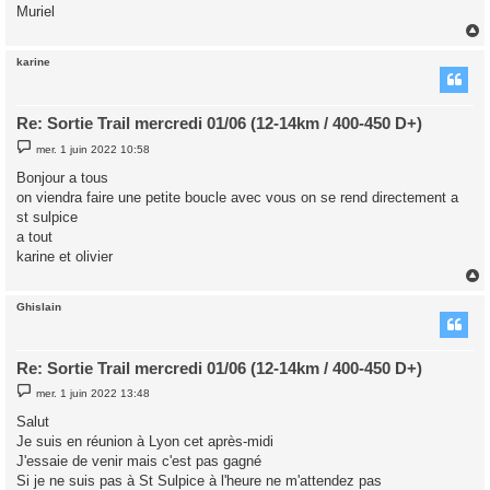
g
Muriel
e
karine
t
Re: Sortie Trail mercredi 01/06 (12-14km / 400-450 D+)
M
mer. 1 juin 2022 10:58
e
s
Bonjour a tous
s
on viendra faire une petite boucle avec vous on se rend directement a
a
g
st sulpice
e
a tout
karine et olivier
Ghislain
t
Re: Sortie Trail mercredi 01/06 (12-14km / 400-450 D+)
M
mer. 1 juin 2022 13:48
e
s
Salut
s
Je suis en réunion à Lyon cet après-midi
a
g
J'essaie de venir mais c'est pas gagné
e
Si je ne suis pas à St Sulpice à l'heure ne m'attendez pas