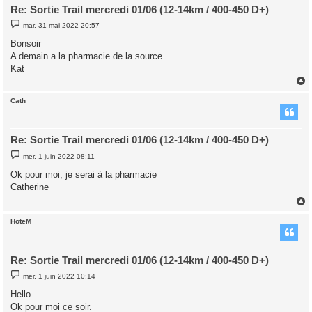
Re: Sortie Trail mercredi 01/06 (12-14km / 400-450 D+)
M
mar. 31 mai 2022 20:57
e
s
Bonsoir
s
A demain a la pharmacie de la source.
a
g
Kat
e
Cath
t
Re: Sortie Trail mercredi 01/06 (12-14km / 400-450 D+)
M
mer. 1 juin 2022 08:11
e
s
Ok pour moi, je serai à la pharmacie
s
Catherine
a
g
e
HoteM
t
Re: Sortie Trail mercredi 01/06 (12-14km / 400-450 D+)
M
mer. 1 juin 2022 10:14
e
s
Hello
s
Ok pour moi ce soir.
a