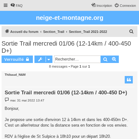
FAQ
Inscription
Connexion
neige-et-montagne.org
R
Accueil du forum
Section_Trail
Section_Trail 2021-2022
e
Sortie Trail mercredi 01/06 (12-14km / 400-450
c
D+)
h
Rechercher
Recherche 
Verrouillé
e
8 messages • Page
1
sur
1
r
Thibaud_N&M
c
h
e
Sortie Trail mercredi 01/06 (12-14km / 400-450 D+)
r
M
mar. 31 mai 2022 13:47
e
s
Bonjour,
s
a
g
Je propose une sortie d'environ 12 à 14km et dans les 400-450m D+.
e
C'est un aller/retour donc la distance sera en fonction de vos envies.
RDV à l'église de St Sulpice à 18h10 pour un départ 18h20.