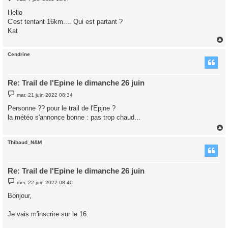
e
s
Hello
s
C'est tentant 16km.... Qui est partant ?
a
g
Kat
e
Cendrine
t
Re: Trail de l'Epine le dimanche 26 juin
M
mar. 21 juin 2022 08:34
e
s
Personne ?? pour le trail de l'Epjne ?
s
la météo s'annonce bonne : pas trop chaud...
a
g
e
Thibaud_N&M
t
Re: Trail de l'Epine le dimanche 26 juin
M
mer. 22 juin 2022 08:40
e
s
Bonjour,
s
a
g
Je vais m'inscrire sur le 16.
e