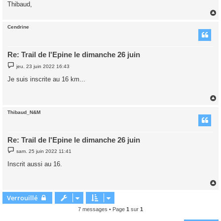
Thibaud,
Cendrine
t
Re: Trail de l'Epine le dimanche 26 juin
M
jeu. 23 juin 2022 16:43
e
s
Je suis inscrite au 16 km...
s
a
g
e
Thibaud_N&M
t
Re: Trail de l'Epine le dimanche 26 juin
M
sam. 25 juin 2022 11:41
e
s
Inscrit aussi au 16.
s
a
g
e
Verrouillé
t
7 messages • Page
1
sur
1