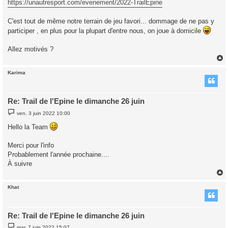
https://unautresport.com/evenement/2022-TrailEpine
C'est tout de même notre terrain de jeu favori... dommage de ne pas y
participer , en plus pour la plupart d'entre nous, on joue à domicile
Allez motivés ?
Karima
t
Re: Trail de l'Epine le dimanche 26 juin
M
ven. 3 juin 2022 10:00
e
s
Hello la Team
s
a
g
Merci pour l'info
e
Probablement l'année prochaine....
À suivre
Khat
t
Re: Trail de l'Epine le dimanche 26 juin
M
mar. 7 juin 2022 15:07