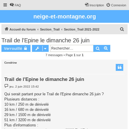
FAQ
Inscription
Connexion
neige-et-montagne.org
R
Accueil du forum
Section_Trail
Section_Trail 2021-2022
e
Trail de l'Epine le dimanche 26 juin
c
Rechercher
Recherche 
Verrouillé
h
7 messages • Page
1
sur
1
e
Cendrine
r
c
h
Trail de l'Epine le dimanche 26 juin
e
M
jeu. 2 juin 2022 15:42
e
r
s
Qui serait partant pour le Trail de l'Epine dimanche 26 juin ?
s
Plusieurs distances :
a
g
10 km / 250 m de dénivelé
e
16 km / 680 m de dénivelé
29 km / 1500 m de dénivelé
51 km / 3200 m de dénivelé
Plus d'informations :