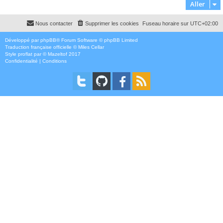
Aller
Nous contacter
Supprimer les cookies
Fuseau horaire sur
UTC+02:00
Développé par
phpBB
® Forum Software © phpBB Limited
Traduction française officielle
©
Miles Cellar
Style
proflat
par ©
Mazeltof
2017
Confidentialité
|
Conditions