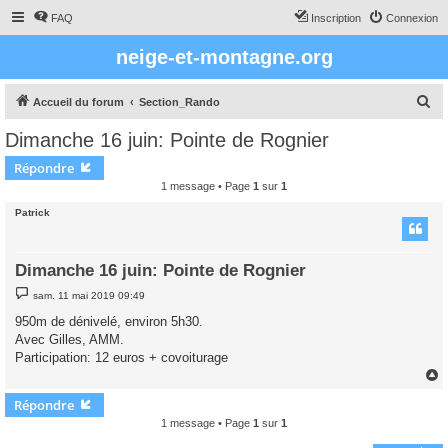
FAQ
Inscription
Connexion
neige-et-montagne.org
R
Accueil du forum
Section_Rando
e
Dimanche 16 juin: Pointe de Rognier
c
Répondre
h
1 message • Page
1
sur
1
e
Patrick
r
c
Dimanche 16 juin: Pointe de Rognier
h
M
e
sam. 11 mai 2019 09:49
e
s
r
950m de dénivelé, environ 5h30.
s
Avec Gilles, AMM.
a
g
Participation: 12 euros + covoiturage
e
Répondre
t
1 message • Page
1
sur
1