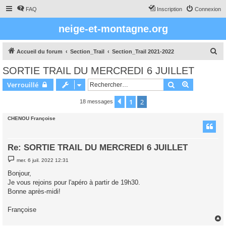
FAQ
Inscription
Connexion
neige-et-montagne.org
R
Accueil du forum
Section_Trail
Section_Trail 2021-2022
e
SORTIE TRAIL DU MERCREDI 6 JUILLET
c
Rechercher
Recherche 
Verrouillé
h
e
1
2
Précédent
18 messages
r
CHENOU Françoise
c
h
Re: SORTIE TRAIL DU MERCREDI 6 JUILLET
e
M
r
mer. 6 juil. 2022 12:31
e
s
Bonjour,
s
Je vous rejoins pour l'apéro à partir de 19h30.
a
g
Bonne après-midi!
e
Françoise