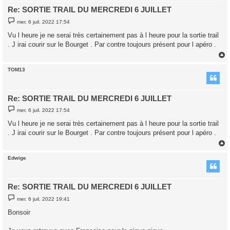
Re: SORTIE TRAIL DU MERCREDI 6 JUILLET
M
mer. 6 juil. 2022 17:54
e
s
Vu l heure je ne serai très certainement pas à l heure pour la sortie trail
s
. J irai courir sur le Bourget . Par contre toujours présent pour l apéro .
a
g
e
TOM13
t
Re: SORTIE TRAIL DU MERCREDI 6 JUILLET
M
mer. 6 juil. 2022 17:54
e
s
Vu l heure je ne serai très certainement pas à l heure pour la sortie trail
s
. J irai courir sur le Bourget . Par contre toujours présent pour l apéro .
a
g
e
Edwige
t
Re: SORTIE TRAIL DU MERCREDI 6 JUILLET
M
mer. 6 juil. 2022 19:41
e
s
Bonsoir
s
a
g