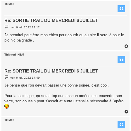
TOM13
t
Re: SORTIE TRAIL DU MERCREDI 6 JUILLET
M
mer. 6 juil. 2022 13:12
e
s
Je prendrai peut-être mon chien pour courrir ou au pire il sera là pour le
s
pic nic baignade .
a
g
e
Thibaud_N&M
t
Re: SORTIE TRAIL DU MERCREDI 6 JUILLET
M
mer. 6 juil. 2022 14:49
e
s
Je pense que l'on devrait passer une bonne soirée, c'est cool.
s
a
g
Pour la logistique, ça serait top que chacun amène ses couverts, son
e
verre, son coussin pour s'assoir et autre ustensile nécessaire à l'apéro
TOM13
t