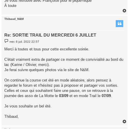
Je vous retrouve avec Françoise pour le pique-nique
e
À toute
Thibaud_N&M
t
Re: SORTIE TRAIL DU MERCREDI 6 JUILLET
M
mer. 6 juil. 2022 22:57
e
s
Merci à toutes et tous pour cette excellente soirée.
s
a
g
C'était vraiment extra de partager ce moment de convivialité au bord du
e
lac (Karine / Olivier, merci).
Je ferai suivre quelques photos via le site de N&M.
On continue la course cet été en mode aléatoire, alors pensez à
regarder le forum et n'hésitez pas à proposer et partager vos sorties.
Celles et ceux qui souhaitent faire une pause, on se retrouve à la
journée des asso de La Motte le
03/09
et en mode Trail le
07/09
.
Je vous souhaite un bel été.
Thibaud,