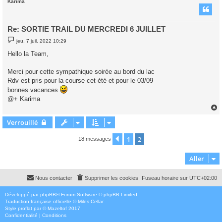
Karima
t
Re: SORTIE TRAIL DU MERCREDI 6 JUILLET
M
jeu. 7 juil. 2022 10:29
e
s
Hello la Team,
s
a
g
Merci pour cette sympathique soirée au bord du lac
e
Rdv est pris pour la course cet été et pour le 03/09
bonnes vacances
@+ Karima
Verrouillé
t
1
2
Précédent
18 messages
Aller
Nous contacter
Supprimer les cookies
Fuseau horaire sur
UTC+02:00
Développé par
phpBB
® Forum Software © phpBB Limited
Traduction française officielle
©
Miles Cellar
Style
proflat
par ©
Mazeltof
2017
Confidentialité
|
Conditions