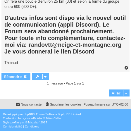
On fera une boucle d'environ 25 km (30) et selon la forme du groupe
entre 600 (800 D+).
D'autres infos sont dispo via le nouvel outil
de communication (appli Discord). Le
Forum sera abandonné prochainement.
Pour toute info complémentaire, contactez-
moi via:
randovtt@neige-et-montagne.org
Je vous donnerai le lien Discord
Thibaud
Répondre
t
1 message • Page
1
sur
1
Aller
Nous contacter
Supprimer les cookies
Fuseau horaire sur
UTC+02:00
Développé par
phpBB
® Forum Software © phpBB Limited
Traduction française officielle
©
Miles Cellar
Style
proflat
par ©
Mazeltof
2017
Confidentialité
|
Conditions