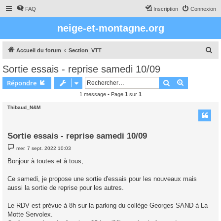
FAQ
Inscription
Connexion
neige-et-montagne.org
R
Accueil du forum
Section_VTT
e
Sortie essais - reprise samedi 10/09
c
Rechercher
Recherche 
Répondre
h
1 message • Page
1
sur
1
e
Thibaud_N&M
r
c
h
Sortie essais - reprise samedi 10/09
e
M
mer. 7 sept. 2022 10:03
e
r
s
Bonjour à toutes et à tous,
s
a
g
Ce samedi, je propose une sortie d'essais pour les nouveaux mais
e
aussi la sortie de reprise pour les autres.
Le RDV est prévue à 8h sur la parking du collège Georges SAND à La
Motte Servolex.