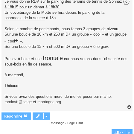
Je vous donne RDV sur le parking des terrains de tennis de Sonnaz (
ici
)
à 18h15 pour un départ à 18h30.
Un covoiturage de la Motte se fera depuis le parking de la
pharmacie de la source
à 18h.
Selon le nombre de participants, nous ferons 3 groupes de niveau.
Sur une boucle de 10 km et 250 m D+ un groupe « cool » et un groupe
+
« cool
»,
Sur une boucle de 13 km et 500 m D+ un groupe « énergie».
frontale
Prenez à boire et une
car nous serons dans l'obscurité des
sous-bois en fin de séance.
A mercredi,
Thibaud
Si vous avez des questions merci de me les poser par mailto:
randovtt@neige-et-montagne.org
Répondre
t
1 message • Page
1
sur
1
Aller