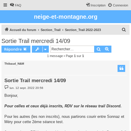
FAQ
Inscription
Connexion
neige-et-montagne.org
R
Accueil du forum
Section_Trail
Section_Trail 2022-2023
e
Sortie Trail mercredi 14/09
c
Rechercher
Recherche 
Répondre
h
1 message • Page
1
sur
1
e
Thibaud_N&M
r
c
h
Sortie Trail mercredi 14/09
e
M
lun. 12 sept. 2022 20:56
e
r
s
Bonjour,
s
a
g
Pour celles et ceux déjà inscrits, RDV sur le réseau trail Discord.
e
Pour les autres (les non inscrits), nous partirons courir entre Sonnaz et
Méry pour cette 2ème séance test.