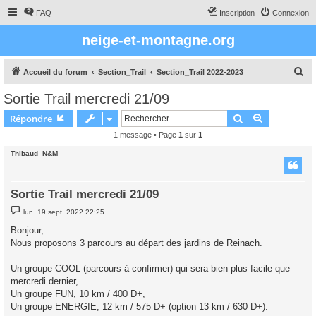
FAQ
Inscription
Connexion
neige-et-montagne.org
R
Accueil du forum
Section_Trail
Section_Trail 2022-2023
e
Sortie Trail mercredi 21/09
c
Rechercher
Recherche 
Répondre
h
1 message • Page
1
sur
1
e
Thibaud_N&M
r
c
h
Sortie Trail mercredi 21/09
e
M
lun. 19 sept. 2022 22:25
e
r
s
Bonjour,
s
Nous proposons 3 parcours au départ des jardins de Reinach.
a
g
e
Un groupe COOL (parcours à confirmer) qui sera bien plus facile que
mercredi dernier,
Un groupe FUN, 10 km / 400 D+,
Un groupe ENERGIE, 12 km / 575 D+ (option 13 km / 630 D+).