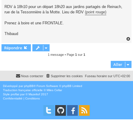
RDV à 18h10 pour un départ 18h20 aux jardins partagés de Reinach,
rue de la Tessonnière à la Motte. Lieu de RDV
(point rouge)
Prenez à boire et une FRONTALE.
Thibaud
Répondre
t
1 message • Page
1
sur
1
Aller
Nous contacter
Supprimer les cookies
Fuseau horaire sur
UTC+02:00
Développé par
phpBB
® Forum Software © phpBB Limited
Traduction française officielle
©
Miles Cellar
Style
proflat
par ©
Mazeltof
2017
Confidentialité
|
Conditions