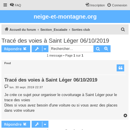
FAQ
Inscription
Connexion
neige-et-montagne.org
R
Accueil du forum
Section_Escalade
Sorties club
e
Tracé des voies à Saint Léger 06/10/2019
c
Rechercher
Recherche 
Répondre
h
1 message • Page
1
sur
1
e
Fred
r
c
h
Tracé des voies à Saint Léger 06/10/2019
e
M
lun. 30 sept. 2019 22:37
e
r
s
Je crée ce sujet pour organiser le covoiturage à Saint Léger pour le
s
trace des voies
a
g
Dites si vous avez besoin d'une voiture ou si vous avez des places
e
dans votre voiture
Répondre
t