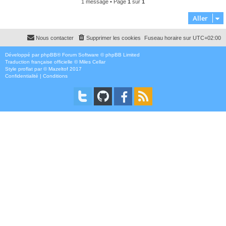
1 message • Page
1
sur
1
Aller
Nous contacter
Supprimer les cookies
Fuseau horaire sur
UTC+02:00
Développé par
phpBB
® Forum Software © phpBB Limited
Traduction française officielle
©
Miles Cellar
Style
proflat
par ©
Mazeltof
2017
Confidentialité
|
Conditions