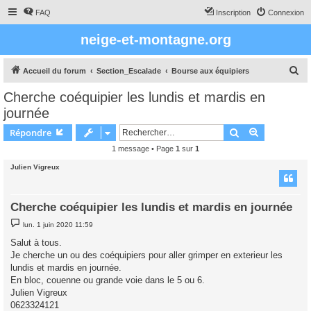
FAQ
Inscription
Connexion
neige-et-montagne.org
R
Accueil du forum
Section_Escalade
Bourse aux équipiers
e
Cherche coéquipier les lundis et mardis en
c
journée
h
Rechercher
Recherche 
Répondre
e
1 message • Page
1
sur
1
r
Julien Vigreux
c
h
e
Cherche coéquipier les lundis et mardis en journée
r
M
lun. 1 juin 2020 11:59
e
s
Salut à tous.
s
Je cherche un ou des coéquipiers pour aller grimper en exterieur les
a
g
lundis et mardis en journée.
e
En bloc, couenne ou grande voie dans le 5 ou 6.
Julien Vigreux
0623324121