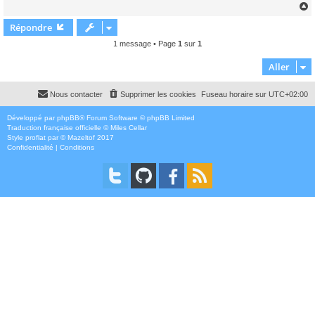
Répondre
t
1 message • Page
1
sur
1
Aller
Nous contacter
Supprimer les cookies
Fuseau horaire sur
UTC+02:00
Développé par
phpBB
® Forum Software © phpBB Limited
Traduction française officielle
©
Miles Cellar
Style
proflat
par ©
Mazeltof
2017
Confidentialité
|
Conditions