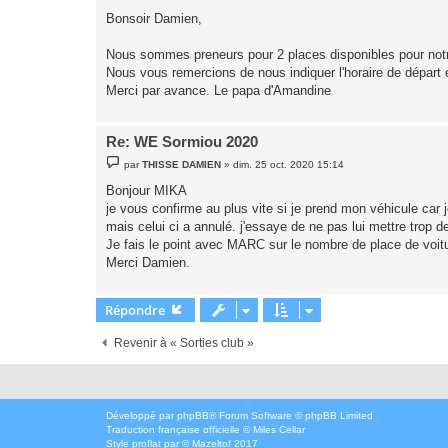
s
Bonsoir Damien,
s
a
g
Nous sommes preneurs pour 2 places disponibles pour notre
e
Nous vous remercions de nous indiquer l'horaire de départ 
Merci par avance. Le papa d'Amandine
Re: WE Sormiou 2020
M
par
THISSE DAMIEN
»
dim. 25 oct. 2020 15:14
e
s
Bonjour MIKA
s
je vous confirme au plus vite si je prend mon véhicule car j
a
g
mais celui ci a annulé. j'essaye de ne pas lui mettre trop d
e
Je fais le point avec MARC sur le nombre de place de voitur
Merci Damien.
Répondre
Revenir à « Sorties club »
Développé par
phpBB
® Forum Software © phpBB Limited
Traduction française officielle
©
Miles Cellar
Style
proflat
par ©
Mazeltof
2017