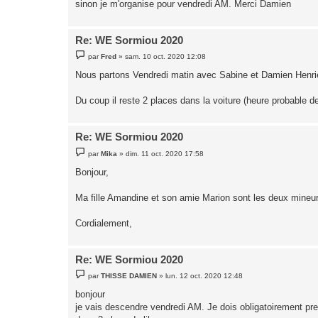
sinon je m'organise pour vendredi AM. Merci Damien
e
Re: WE Sormiou 2020
M
par
Fred
»
sam. 10 oct. 2020 12:08
e
s
Nous partons Vendredi matin avec Sabine et Damien Henri
s
a
g
Du coup il reste 2 places dans la voiture (heure probable d
e
Re: WE Sormiou 2020
M
par
Mika
»
dim. 11 oct. 2020 17:58
e
s
Bonjour,
s
a
g
Ma fille Amandine et son amie Marion sont les deux mineur
e
Cordialement,
Re: WE Sormiou 2020
M
par
THISSE DAMIEN
»
lun. 12 oct. 2020 12:48
e
s
bonjour
s
je vais descendre vendredi AM. Je dois obligatoirement pre
a
g