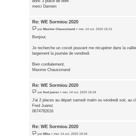
donc 3 place de libre .
e
merci Damien
Re: WE Sormiou 2020
M
par
Maxime Chaussinand
»
mer. 14 oct. 2020 16:21
e
s
Bonjour,
s
a
g
Je recherche un covoit pouvant me récupérer dans la vallée
e
largement la journée de vendredi.
Bien cordialement,
Maxime Chaussinand
Re: WE Sormiou 2020
M
par
fred juarez
»
mer. 14 oct. 2020 18:34
e
s
J'ai 2 places au départ samedi matin ou vendredi soir, au 
s
Fred Juarez
a
g
0674782616
e
Re: WE Sormiou 2020
M
par
Mika
»
mer. 14 oct. 2020 19:34
e