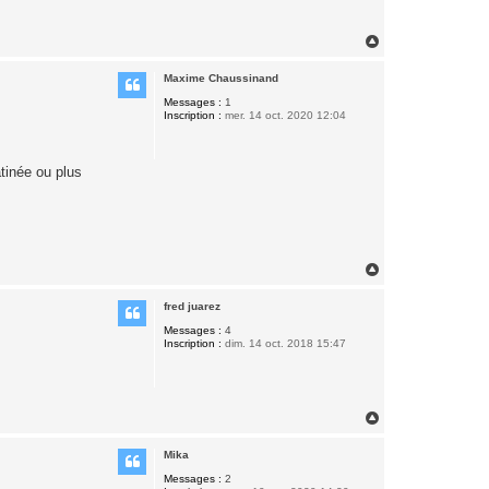
H
a
u
Maxime Chaussinand
t
Messages :
1
Inscription :
mer. 14 oct. 2020 12:04
tinée ou plus
H
a
u
fred juarez
t
Messages :
4
Inscription :
dim. 14 oct. 2018 15:47
H
a
u
Mika
t
Messages :
2