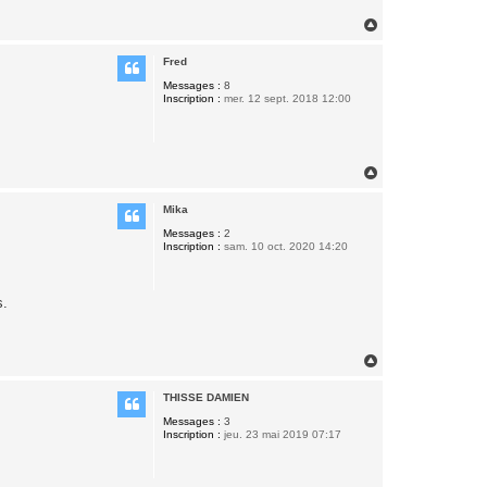
H
a
u
Fred
t
Messages :
8
Inscription :
mer. 12 sept. 2018 12:00
H
a
u
Mika
t
Messages :
2
Inscription :
sam. 10 oct. 2020 14:20
s.
H
a
u
THISSE DAMIEN
t
Messages :
3
Inscription :
jeu. 23 mai 2019 07:17