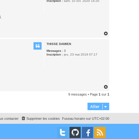
Inscription :
sam. 10 oct. 2020 14:20
i.
H
a
u
THISSE DAMIEN
t
Messages :
3
Inscription :
jeu. 23 mai 2019 07:17
H
a
9 messages • Page
1
sur
1
u
t
Aller
us contacter
Supprimer les cookies
Fuseau horaire sur
UTC+02:00