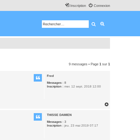
Inscription
Connexion
Rechercher
Recherche avancé
9 messages • Page
1
sur
1
Fred
Messages :
8
Inscription :
mer. 12 sept. 2018 12:00
H
a
u
THISSE DAMIEN
t
Messages :
3
Inscription :
jeu. 23 mai 2019 07:17