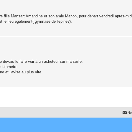
 fille Mansart Amandine et son amie Marion, pour départ vendredi après-mid
et le lieu également( gymnase de l'épine?).
e devais le faire voir à un acheteur sur marseille,
e kilométre.
e et j'avise au plus vite.
No