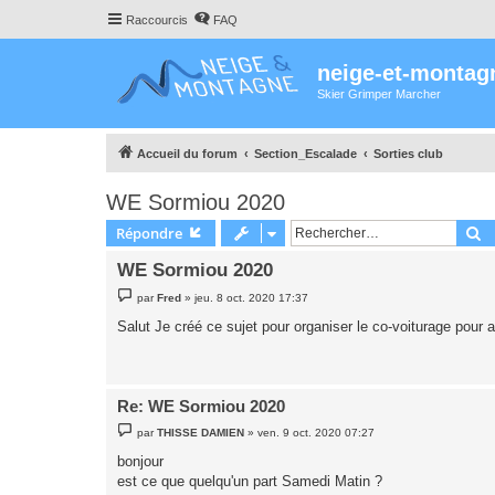
Raccourcis
FAQ
neige-et-montag
Skier Grimper Marcher
Accueil du forum
Section_Escalade
Sorties club
WE Sormiou 2020
R
Répondre
WE Sormiou 2020
M
par
Fred
»
jeu. 8 oct. 2020 17:37
e
s
Salut Je créé ce sujet pour organiser le co-voiturage pour 
s
a
g
e
Re: WE Sormiou 2020
M
par
THISSE DAMIEN
»
ven. 9 oct. 2020 07:27
e
s
bonjour
s
est ce que quelqu'un part Samedi Matin ?
a
g