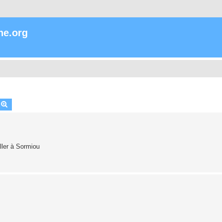
ne.org
echercher
Recherche avancée
aller à Sormiou