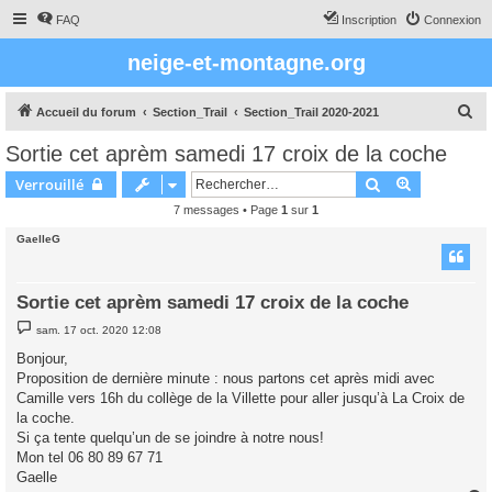
FAQ
Inscription
Connexion
neige-et-montagne.org
R
Accueil du forum
Section_Trail
Section_Trail 2020-2021
e
Sortie cet aprèm samedi 17 croix de la coche
c
Rechercher
Recherche 
Verrouillé
h
7 messages • Page
1
sur
1
e
GaelleG
r
c
h
Sortie cet aprèm samedi 17 croix de la coche
e
M
sam. 17 oct. 2020 12:08
e
r
s
Bonjour,
s
Proposition de dernière minute : nous partons cet après midi avec
a
g
Camille vers 16h du collège de la Villette pour aller jusqu’à La Croix de
e
la coche.
Si ça tente quelqu’un de se joindre à notre nous!
Mon tel 06 80 89 67 71
Gaelle