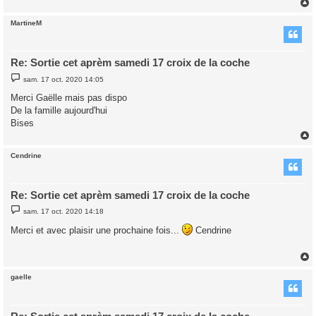
MartineM
t
Re: Sortie cet aprèm samedi 17 croix de la coche
M
sam. 17 oct. 2020 14:05
e
s
Merci Gaëlle mais pas dispo
s
De la famille aujourd'hui
a
g
Bises
e
Cendrine
t
Re: Sortie cet aprèm samedi 17 croix de la coche
M
sam. 17 oct. 2020 14:18
e
s
Merci et avec plaisir une prochaine fois...
Cendrine
s
a
g
e
gaelle
t