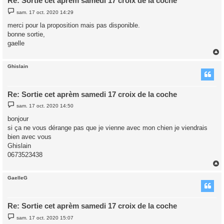
Re: Sortie cet aprèm samedi 17 croix de la coche
M
sam. 17 oct. 2020 14:29
e
s
merci pour la proposition mais pas disponible.
s
bonne sortie,
a
g
gaelle
e
Ghislain
t
Re: Sortie cet aprèm samedi 17 croix de la coche
M
sam. 17 oct. 2020 14:50
e
s
bonjour
s
si ça ne vous dérange pas que je vienne avec mon chien je viendrais
a
g
bien avec vous
e
Ghislain
0673523438
GaelleG
t
Re: Sortie cet aprèm samedi 17 croix de la coche
M
sam. 17 oct. 2020 15:07
e