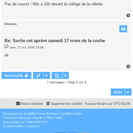
s
Pas de soucis ! Rdv a 16h devant le collège de la villette.
s
a
g
e
Ghislain
t
Re: Sortie cet aprèm samedi 17 croix de la coche
M
sam. 17 oct. 2020 15:09
e
s
ok
s
a
g
e
Verrouillé
t
7 messages • Page
1
sur
1
Aller
Nous contacter
Supprimer les cookies
Fuseau horaire sur
UTC+02:00
Développé par
phpBB
® Forum Software © phpBB Limited
Traduction française officielle
©
Miles Cellar
Style
proflat
par ©
Mazeltof
2017
Confidentialité
|
Conditions