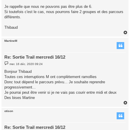
Je rappelle que nous ne pouvons pas être plus de 6.
Si toutefois c'est le cas, nous pourrons faire 2 groupes et des parcours
différents.
Thibaud
MartineM
t
Re: Sortie Trail mercredi 16/12
M
mer. 16 déc. 2020 09:24
e
s
Bonjour Thibaud
s
Toutes ces interruptions M ont complètement ramollies
a
g
Donc tout dépend le parcours prévu... Je souhaite reprendre
e
progressivement...
Je pourrai peut être venir si je ne vais pas courir entre midi et deux
Des bises Martine
otison
t
Re: Sortie Trail mercredi 16/12