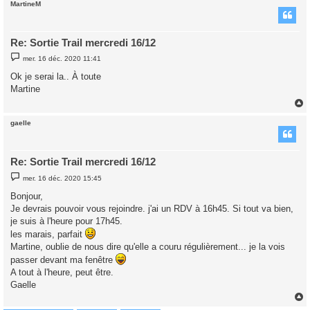
MartineM
t
Re: Sortie Trail mercredi 16/12
M
mer. 16 déc. 2020 11:41
e
s
Ok je serai la.. À toute
s
Martine
a
g
e
gaelle
t
Re: Sortie Trail mercredi 16/12
M
mer. 16 déc. 2020 15:45
e
s
Bonjour,
s
Je devrais pouvoir vous rejoindre. j'ai un RDV à 16h45. Si tout va bien,
a
g
je suis à l'heure pour 17h45.
e
les marais, parfait
Martine, oublie de nous dire qu'elle a couru régulièrement... je la vois
passer devant ma fenêtre
A tout à l'heure, peut être.
Gaelle