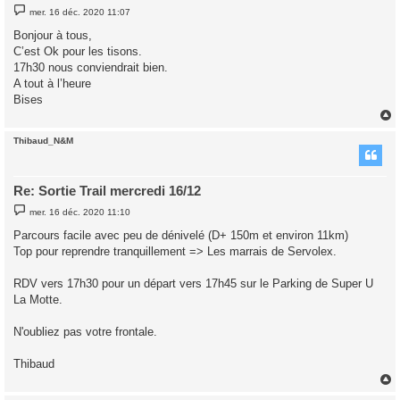
M
mer. 16 déc. 2020 11:07
e
s
Bonjour à tous,
s
C’est Ok pour les tisons.
a
g
17h30 nous conviendrait bien.
e
A tout à l’heure
Bises
Thibaud_N&M
t
Re: Sortie Trail mercredi 16/12
M
mer. 16 déc. 2020 11:10
e
s
Parcours facile avec peu de dénivelé (D+ 150m et environ 11km)
s
Top pour reprendre tranquillement => Les marrais de Servolex.
a
g
e
RDV vers 17h30 pour un départ vers 17h45 sur le Parking de Super U
La Motte.
N'oubliez pas votre frontale.
Thibaud