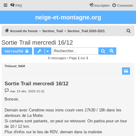
FAQ
Inscription
Connexion
neige-et-montagne.org
R
Accueil du forum
Section_Trail
Section_Trail 2020-2021
e
Sortie Trail mercredi 16/12
c
Rechercher
Recherche 
Verrouillé
h
6 messages • Page
1
sur
1
e
Thibaud_N&M
r
c
h
Sortie Trail mercredi 16/12
e
M
mar. 15 déc. 2020 21:31
e
r
s
Bonsoir,
s
a
g
Demain avec Cendrine nous irons courir vers 17h30 / 18h dans les
e
alentours de La Motte.
Si certains sont partants, on peut se retrouver. On partira pour un tour
de 10 / 12 km.
Plus d'infos sur le lieu de RDV, demain dans la matinée.