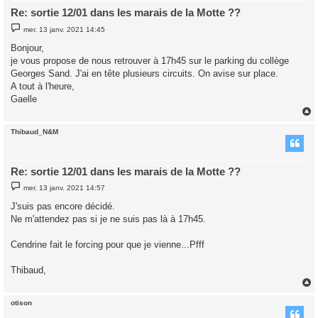
Re: sortie 12/01 dans les marais de la Motte ??
M
mer. 13 janv. 2021 14:45
e
s
Bonjour,
s
je vous propose de nous retrouver à 17h45 sur le parking du collège
a
g
Georges Sand. J'ai en tête plusieurs circuits. On avise sur place.
e
A tout à l'heure,
Gaelle
Thibaud_N&M
t
Re: sortie 12/01 dans les marais de la Motte ??
M
mer. 13 janv. 2021 14:57
e
s
J'suis pas encore décidé.
s
Ne m'attendez pas si je ne suis pas là à 17h45.
a
g
e
Cendrine fait le forcing pour que je vienne...Pfff
Thibaud,
otison
t