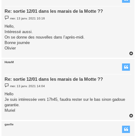
Re: sortie 12/01 dans les marais de la Motte ??
M
mer. 13 janv. 2021 10:16
e
s
Hello,
s
Intéressé aussi.
a
g
On se donne des nouvelles dans l’après-midi.
e
Bonne journée
Olivier
HoteM
t
Re: sortie 12/01 dans les marais de la Motte ??
M
mer. 13 janv. 2021 14:04
e
s
Hello
s
Je suis intéressée vers 17h45, faudra rester sur le bas sinon gadoue
a
g
garantie.
e
Muriel
gaelle
t