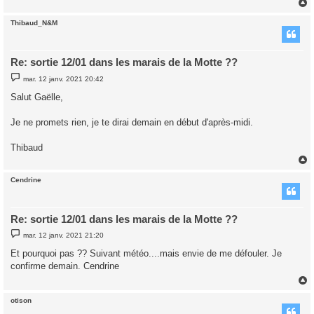
Thibaud_N&M
t
Re: sortie 12/01 dans les marais de la Motte ??
M
mar. 12 janv. 2021 20:42
e
s
Salut Gaëlle,
s
a
g
Je ne promets rien, je te dirai demain en début d'après-midi.
e
Thibaud
Cendrine
t
Re: sortie 12/01 dans les marais de la Motte ??
M
mar. 12 janv. 2021 21:20
e
s
Et pourquoi pas ?? Suivant météo....mais envie de me défouler. Je
s
confirme demain. Cendrine
a
g
e
otison
t