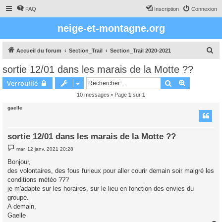
FAQ
Inscription
Connexion
neige-et-montagne.org
R
Accueil du forum
Section_Trail
Section_Trail 2020-2021
e
sortie 12/01 dans les marais de la Motte ??
c
Rechercher
Recherche 
Verrouillé
h
10 messages • Page
1
sur
1
e
gaelle
r
c
h
sortie 12/01 dans les marais de la Motte ??
e
M
mar. 12 janv. 2021 20:28
e
r
s
Bonjour,
s
des volontaires, des fous furieux pour aller courir demain soir malgré les
a
g
conditions météo ???
e
je m'adapte sur les horaires, sur le lieu en fonction des envies du
groupe.
A demain,
Gaelle