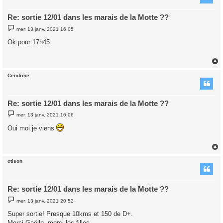
Re: sortie 12/01 dans les marais de la Motte ??
M
mer. 13 janv. 2021 16:05
e
s
Ok pour 17h45
s
a
g
e
Cendrine
t
Re: sortie 12/01 dans les marais de la Motte ??
M
mer. 13 janv. 2021 16:06
e
s
Oui moi je viens
s
a
g
e
otison
t
Re: sortie 12/01 dans les marais de la Motte ??
M
mer. 13 janv. 2021 20:52
e
s
Super sortie! Presque 10kms et 150 de D+.
s
Merci Gaëlle, merci les filles.
a