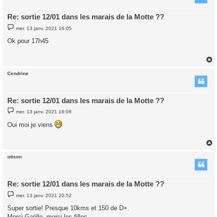
Re: sortie 12/01 dans les marais de la Motte ??
M
mer. 13 janv. 2021 16:05
e
s
Ok pour 17h45
s
a
g
e
Cendrine
t
Re: sortie 12/01 dans les marais de la Motte ??
M
mer. 13 janv. 2021 16:06
e
s
Oui moi je viens
s
a
g
e
otison
t
Re: sortie 12/01 dans les marais de la Motte ??
M
mer. 13 janv. 2021 20:52
e
s
Super sortie! Presque 10kms et 150 de D+.
s
Merci Gaëlle, merci les filles.
a