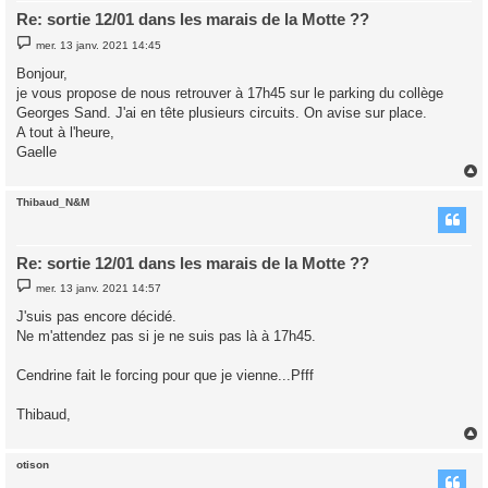
Re: sortie 12/01 dans les marais de la Motte ??
M
mer. 13 janv. 2021 14:45
e
s
Bonjour,
s
je vous propose de nous retrouver à 17h45 sur le parking du collège
a
g
Georges Sand. J'ai en tête plusieurs circuits. On avise sur place.
e
A tout à l'heure,
Gaelle
Thibaud_N&M
t
Re: sortie 12/01 dans les marais de la Motte ??
M
mer. 13 janv. 2021 14:57
e
s
J'suis pas encore décidé.
s
Ne m'attendez pas si je ne suis pas là à 17h45.
a
g
e
Cendrine fait le forcing pour que je vienne...Pfff
Thibaud,
otison
t