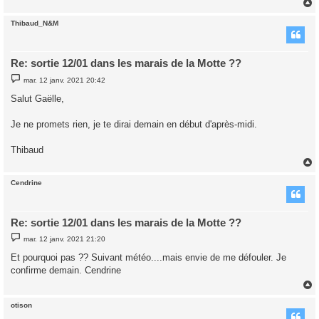
Thibaud_N&M
t
Re: sortie 12/01 dans les marais de la Motte ??
M
mar. 12 janv. 2021 20:42
e
s
Salut Gaëlle,
s
a
g
Je ne promets rien, je te dirai demain en début d'après-midi.
e
Thibaud
Cendrine
t
Re: sortie 12/01 dans les marais de la Motte ??
M
mar. 12 janv. 2021 21:20
e
s
Et pourquoi pas ?? Suivant météo....mais envie de me défouler. Je
s
confirme demain. Cendrine
a
g
e
otison
t