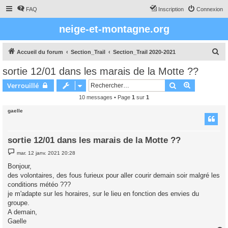
FAQ
Inscription
Connexion
neige-et-montagne.org
R
Accueil du forum
Section_Trail
Section_Trail 2020-2021
e
sortie 12/01 dans les marais de la Motte ??
c
Rechercher
Recherche 
Verrouillé
h
10 messages • Page
1
sur
1
e
gaelle
r
c
h
sortie 12/01 dans les marais de la Motte ??
e
M
mar. 12 janv. 2021 20:28
e
r
s
Bonjour,
s
des volontaires, des fous furieux pour aller courir demain soir malgré les
a
g
conditions météo ???
e
je m'adapte sur les horaires, sur le lieu en fonction des envies du
groupe.
A demain,
Gaelle