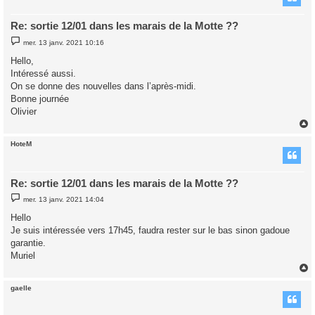
Re: sortie 12/01 dans les marais de la Motte ??
M
mer. 13 janv. 2021 10:16
e
s
Hello,
s
Intéressé aussi.
a
g
On se donne des nouvelles dans l’après-midi.
e
Bonne journée
Olivier
HoteM
t
Re: sortie 12/01 dans les marais de la Motte ??
M
mer. 13 janv. 2021 14:04
e
s
Hello
s
Je suis intéressée vers 17h45, faudra rester sur le bas sinon gadoue
a
g
garantie.
e
Muriel
gaelle
t