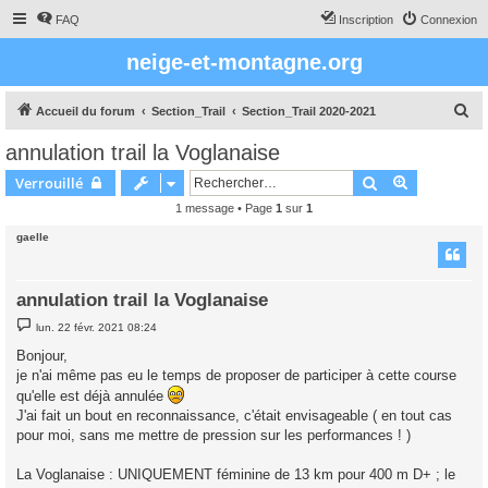
FAQ
Inscription
Connexion
neige-et-montagne.org
R
Accueil du forum
Section_Trail
Section_Trail 2020-2021
e
annulation trail la Voglanaise
c
Rechercher
Recherche 
Verrouillé
h
1 message • Page
1
sur
1
e
gaelle
r
c
h
annulation trail la Voglanaise
e
M
lun. 22 févr. 2021 08:24
e
r
s
Bonjour,
s
je n'ai même pas eu le temps de proposer de participer à cette course
a
g
qu'elle est déjà annulée
e
J'ai fait un bout en reconnaissance, c'était envisageable ( en tout cas
pour moi, sans me mettre de pression sur les performances ! )
La Voglanaise : UNIQUEMENT féminine de 13 km pour 400 m D+ ; le