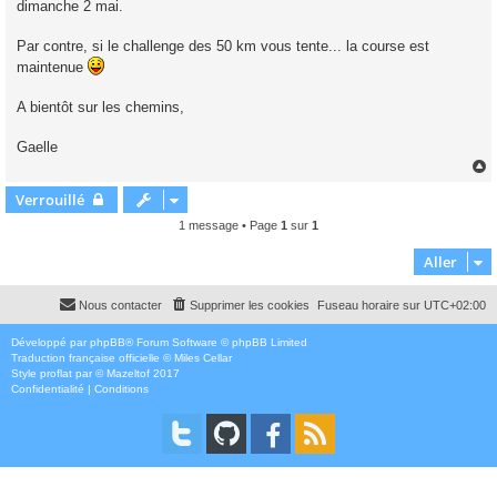
dimanche 2 mai.
Par contre, si le challenge des 50 km vous tente... la course est
maintenue
A bientôt sur les chemins,
Gaelle
Verrouillé
t
1 message • Page
1
sur
1
Aller
Nous contacter
Supprimer les cookies
Fuseau horaire sur
UTC+02:00
Développé par
phpBB
® Forum Software © phpBB Limited
Traduction française officielle
©
Miles Cellar
Style
proflat
par ©
Mazeltof
2017
Confidentialité
|
Conditions