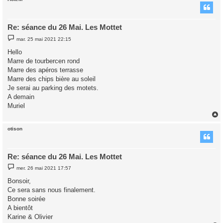
t
Re: séance du 26 Mai. Les Mottet
M
mar. 25 mai 2021 22:15
e
s
Hello
s
Marre de tourbercen rond
a
g
Marre des apéros terrasse
e
Marre des chips bière au soleil
Je serai au parking des motets.
A demain
Muriel
otison
t
Re: séance du 26 Mai. Les Mottet
M
mer. 26 mai 2021 17:57
e
s
Bonsoir,
s
Ce sera sans nous finalement.
a
g
Bonne soirée
e
A bientôt
Karine & Olivier