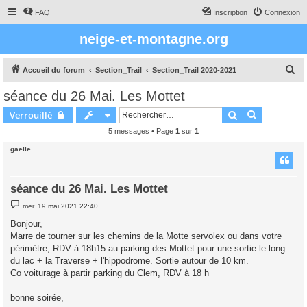
FAQ
Inscription
Connexion
neige-et-montagne.org
R
Accueil du forum
Section_Trail
Section_Trail 2020-2021
e
séance du 26 Mai. Les Mottet
c
Rechercher
Recherche 
Verrouillé
h
5 messages • Page
1
sur
1
e
gaelle
r
c
h
séance du 26 Mai. Les Mottet
e
M
mer. 19 mai 2021 22:40
e
r
s
Bonjour,
s
Marre de tourner sur les chemins de la Motte servolex ou dans votre
a
g
périmètre, RDV à 18h15 au parking des Mottet pour une sortie le long
e
du lac + la Traverse + l'hippodrome. Sortie autour de 10 km.
Co voiturage à partir parking du Clem, RDV à 18 h
bonne soirée,