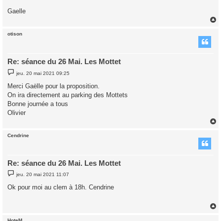
Gaelle
otison
t
Re: séance du 26 Mai. Les Mottet
M
jeu. 20 mai 2021 09:25
e
s
Merci Gaëlle pour la proposition.
s
On ira directement au parking des Mottets
a
g
Bonne journée a tous
e
Olivier
Cendrine
t
Re: séance du 26 Mai. Les Mottet
M
jeu. 20 mai 2021 11:07
e
s
Ok pour moi au clem à 18h. Cendrine
s
a
g
e
HoteM