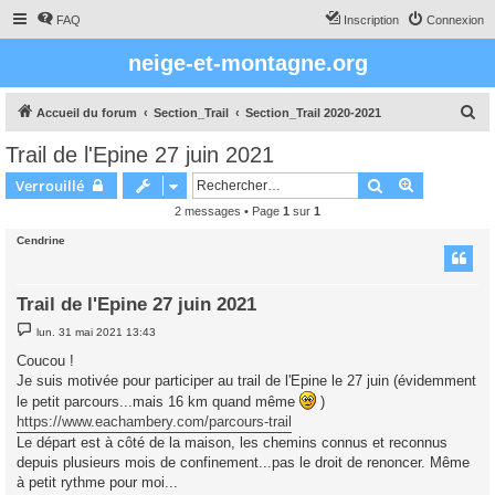
FAQ
Inscription
Connexion
neige-et-montagne.org
R
Accueil du forum
Section_Trail
Section_Trail 2020-2021
e
Trail de l'Epine 27 juin 2021
c
Rechercher
Recherche 
Verrouillé
h
2 messages • Page
1
sur
1
e
Cendrine
r
c
h
Trail de l'Epine 27 juin 2021
e
M
lun. 31 mai 2021 13:43
e
r
s
Coucou !
s
Je suis motivée pour participer au trail de l'Epine le 27 juin (évidemment
a
g
le petit parcours...mais 16 km quand même
)
e
https://www.eachambery.com/parcours-trail
Le départ est à côté de la maison, les chemins connus et reconnus
depuis plusieurs mois de confinement...pas le droit de renoncer. Même
à petit rythme pour moi...