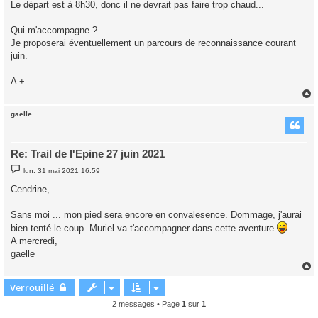
Le départ est à 8h30, donc il ne devrait pas faire trop chaud...
Qui m'accompagne ?
Je proposerai éventuellement un parcours de reconnaissance courant
juin.
A +
gaelle
t
Re: Trail de l'Epine 27 juin 2021
M
lun. 31 mai 2021 16:59
e
s
Cendrine,
s
a
g
Sans moi ... mon pied sera encore en convalesence. Dommage, j'aurai
e
bien tenté le coup. Muriel va t'accompagner dans cette aventure
A mercredi,
gaelle
Verrouillé
t
2 messages • Page
1
sur
1