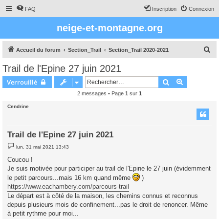
FAQ
Inscription
Connexion
neige-et-montagne.org
R
Accueil du forum
Section_Trail
Section_Trail 2020-2021
e
Trail de l'Epine 27 juin 2021
c
Rechercher
Recherche 
Verrouillé
h
2 messages • Page
1
sur
1
e
Cendrine
r
c
h
Trail de l'Epine 27 juin 2021
e
M
lun. 31 mai 2021 13:43
e
r
s
Coucou !
s
Je suis motivée pour participer au trail de l'Epine le 27 juin (évidemment
a
g
le petit parcours...mais 16 km quand même
)
e
https://www.eachambery.com/parcours-trail
Le départ est à côté de la maison, les chemins connus et reconnus
depuis plusieurs mois de confinement...pas le droit de renoncer. Même
à petit rythme pour moi...