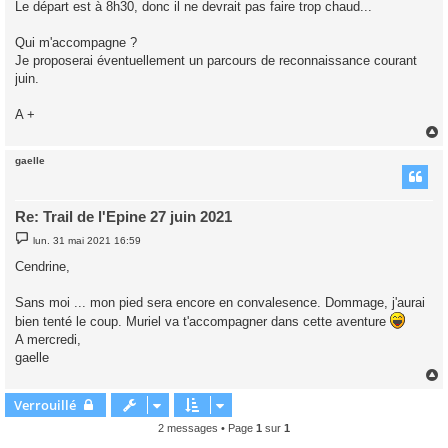
Le départ est à 8h30, donc il ne devrait pas faire trop chaud...
Qui m'accompagne ?
Je proposerai éventuellement un parcours de reconnaissance courant
juin.
A +
gaelle
t
Re: Trail de l'Epine 27 juin 2021
M
lun. 31 mai 2021 16:59
e
s
Cendrine,
s
a
g
Sans moi ... mon pied sera encore en convalesence. Dommage, j'aurai
e
bien tenté le coup. Muriel va t'accompagner dans cette aventure
A mercredi,
gaelle
Verrouillé
t
2 messages • Page
1
sur
1