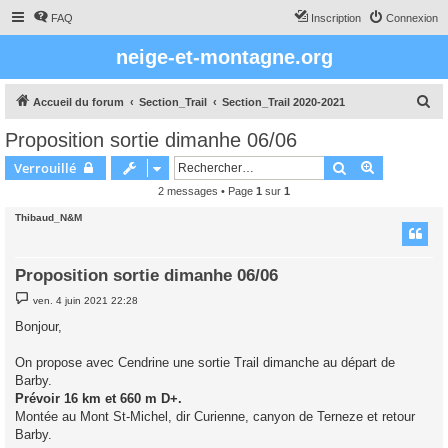
FAQ
Inscription
Connexion
neige-et-montagne.org
R
Accueil du forum
Section_Trail
Section_Trail 2020-2021
e
Proposition sortie dimanhe 06/06
c
Rechercher
Recherche 
Verrouillé
h
2 messages • Page
1
sur
1
e
Thibaud_N&M
r
c
h
Proposition sortie dimanhe 06/06
e
M
ven. 4 juin 2021 22:28
e
r
s
Bonjour,
s
a
g
On propose avec Cendrine une sortie Trail dimanche au départ de
e
Barby.
Prévoir 16 km et 660 m D+.
Montée au Mont St-Michel, dir Curienne, canyon de Terneze et retour
Barby.