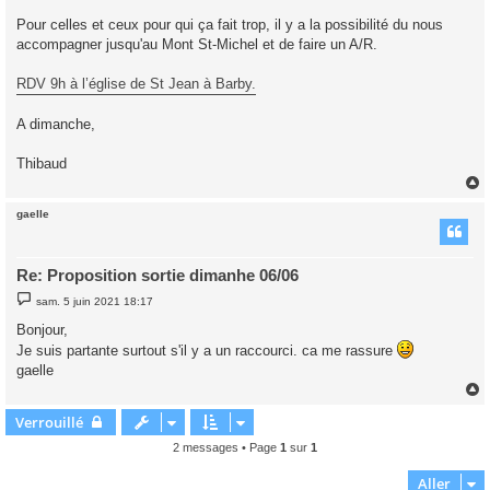
Pour celles et ceux pour qui ça fait trop, il y a la possibilité du nous
accompagner jusqu'au Mont St-Michel et de faire un A/R.
RDV 9h à l’église de St Jean à Barby.
A dimanche,
Thibaud
gaelle
t
Re: Proposition sortie dimanhe 06/06
M
sam. 5 juin 2021 18:17
e
s
Bonjour,
s
Je suis partante surtout s'il y a un raccourci. ca me rassure
a
g
gaelle
e
Verrouillé
t
2 messages • Page
1
sur
1
Aller