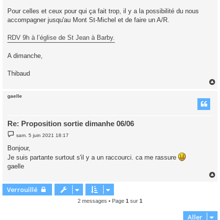
Pour celles et ceux pour qui ça fait trop, il y a la possibilité du nous
accompagner jusqu'au Mont St-Michel et de faire un A/R.
RDV 9h à l’église de St Jean à Barby.
A dimanche,
Thibaud
gaelle
t
Re: Proposition sortie dimanhe 06/06
M
sam. 5 juin 2021 18:17
e
s
Bonjour,
s
Je suis partante surtout s'il y a un raccourci. ca me rassure
a
g
gaelle
e
Verrouillé
t
2 messages • Page
1
sur
1
Aller