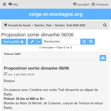
FAQ
Inscription
Connexion
neige-et-montagne.org
R
Accueil du forum
Section_Trail
Section_Trail 2020-2021
e
Proposition sortie dimanhe 06/06
c
Rechercher
Recherche 
Verrouillé
h
2 messages • Page
1
sur
1
e
Thibaud_N&M
r
c
h
Proposition sortie dimanhe 06/06
e
M
ven. 4 juin 2021 22:28
e
r
s
Bonjour,
s
a
g
On propose avec Cendrine une sortie Trail dimanche au départ de
e
Barby.
Prévoir 16 km et 660 m D+.
Montée au Mont St-Michel, dir Curienne, canyon de Terneze et retour
Barby.