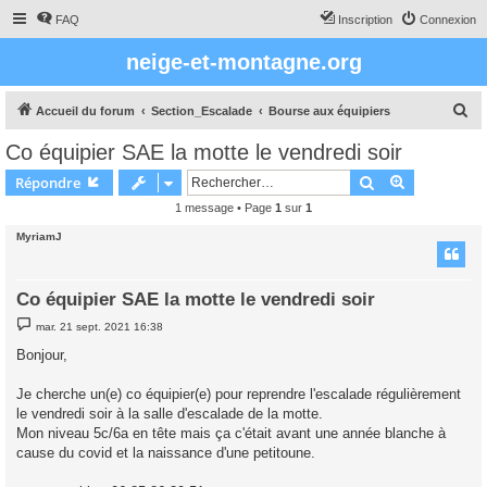
FAQ
Inscription
Connexion
neige-et-montagne.org
R
Accueil du forum
Section_Escalade
Bourse aux équipiers
e
Co équipier SAE la motte le vendredi soir
c
Rechercher
Recherche 
Répondre
h
1 message • Page
1
sur
1
e
MyriamJ
r
c
h
Co équipier SAE la motte le vendredi soir
e
M
mar. 21 sept. 2021 16:38
e
r
s
Bonjour,
s
a
g
Je cherche un(e) co équipier(e) pour reprendre l'escalade régulièrement
e
le vendredi soir à la salle d'escalade de la motte.
Mon niveau 5c/6a en tête mais ça c'était avant une année blanche à
cause du covid et la naissance d'une petitoune.