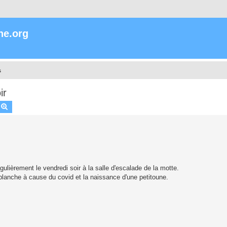
ne.org
s
ir
echercher
Recherche avancée
gulièrement le vendredi soir à la salle d'escalade de la motte.
blanche à cause du covid et la naissance d'une petitoune.