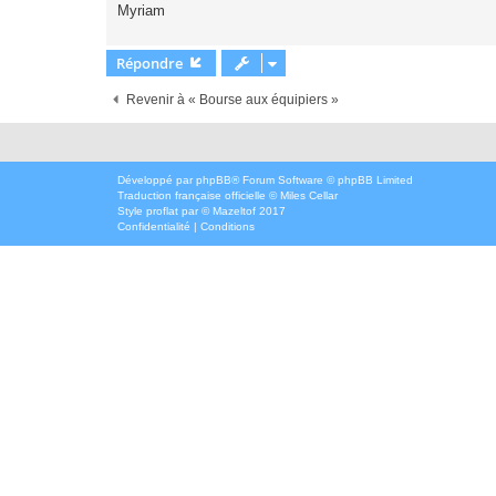
Myriam
Répondre
Revenir à « Bourse aux équipiers »
Développé par
phpBB
® Forum Software © phpBB Limited
Traduction française officielle
©
Miles Cellar
Style
proflat
par ©
Mazeltof
2017
Confidentialité
|
Conditions