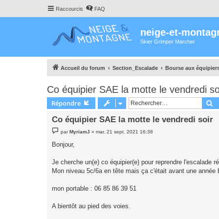
Raccourcis
FAQ
neige-et-montag
Skier Grimper Marcher
Accueil du forum
Section_Escalade
Bourse aux équipier
Co équipier SAE la motte le vendredi so
R
Répondre
Co équipier SAE la motte le vendredi soir
M
par
MyriamJ
»
mar. 21 sept. 2021 16:38
e
s
Bonjour,
s
a
g
Je cherche un(e) co équipier(e) pour reprendre l'escalade ré
e
Mon niveau 5c/6a en tête mais ça c'était avant une année 
mon portable : 06 85 86 39 51
A bientôt au pied des voies.