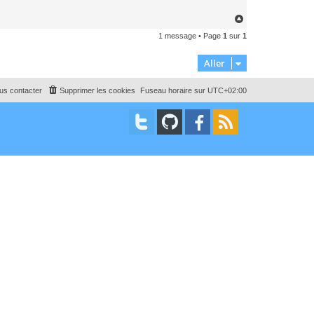
H
a
1 message • Page
1
sur
1
u
t
Aller
us contacter
Supprimer les cookies
Fuseau horaire sur
UTC+02:00