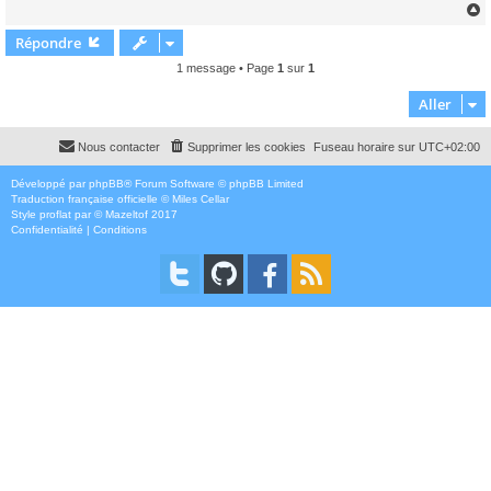
Répondre
t
1 message • Page
1
sur
1
Aller
Nous contacter
Supprimer les cookies
Fuseau horaire sur
UTC+02:00
Développé par
phpBB
® Forum Software © phpBB Limited
Traduction française officielle
©
Miles Cellar
Style
proflat
par ©
Mazeltof
2017
Confidentialité
|
Conditions