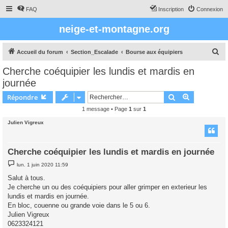
FAQ
Inscription
Connexion
neige-et-montagne.org
R
Accueil du forum
Section_Escalade
Bourse aux équipiers
e
Cherche coéquipier les lundis et mardis en
c
journée
h
Rechercher
Recherche 
Répondre
e
1 message • Page
1
sur
1
r
Julien Vigreux
c
h
e
Cherche coéquipier les lundis et mardis en journée
r
M
lun. 1 juin 2020 11:59
e
s
Salut à tous.
s
Je cherche un ou des coéquipiers pour aller grimper en exterieur les
a
g
lundis et mardis en journée.
e
En bloc, couenne ou grande voie dans le 5 ou 6.
Julien Vigreux
0623324121