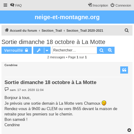
FAQ
Inscription
Connexion
neige-et-montagne.org
R
Accueil du forum
Section_Trail
Section_Trail 2020-2021
e
Sortie dimanche 18 octobre à La Motte
c
Rechercher
Recherche 
Verrouillé
h
2 messages • Page
1
sur
1
e
Cendrine
r
c
h
Sortie dimanche 18 octobre à La Motte
e
M
sam. 17 oct. 2020 11:04
e
r
s
Bonjour à tous,
s
Je prévois une sortie demain à La Motte vers Chamoux
a
g
Rendez-vous à 9h00 au CLEM ou vers 8h55 devant la maison de
e
retraite pour les premiers sur le chemin.
Bon samedi !
Cendrine