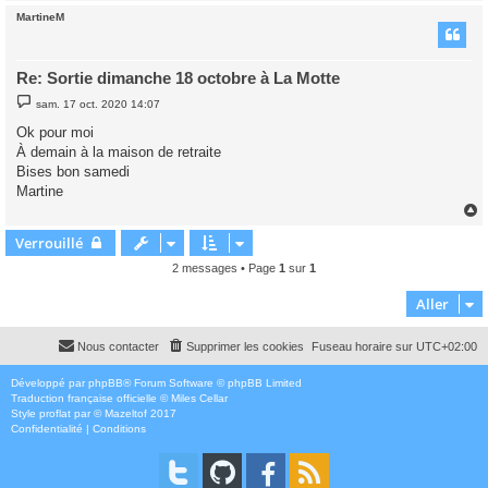
MartineM
t
Re: Sortie dimanche 18 octobre à La Motte
M
sam. 17 oct. 2020 14:07
e
s
Ok pour moi
s
À demain à la maison de retraite
a
g
Bises bon samedi
e
Martine
Verrouillé
t
2 messages • Page
1
sur
1
Aller
Nous contacter
Supprimer les cookies
Fuseau horaire sur
UTC+02:00
Développé par
phpBB
® Forum Software © phpBB Limited
Traduction française officielle
©
Miles Cellar
Style
proflat
par ©
Mazeltof
2017
Confidentialité
|
Conditions