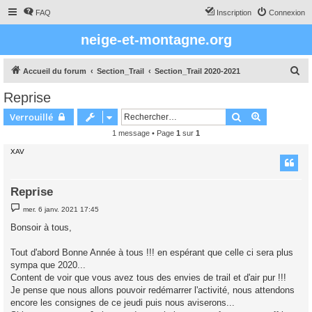
FAQ
Inscription
Connexion
neige-et-montagne.org
R
Accueil du forum
Section_Trail
Section_Trail 2020-2021
e
Reprise
c
Rechercher
Recherche 
Verrouillé
h
1 message • Page
1
sur
1
e
XAV
r
c
h
Reprise
e
M
mer. 6 janv. 2021 17:45
e
r
s
Bonsoir à tous,
s
a
g
Tout d'abord Bonne Année à tous !!! en espérant que celle ci sera plus
e
sympa que 2020...
Content de voir que vous avez tous des envies de trail et d'air pur !!!
Je pense que nous allons pouvoir redémarrer l'activité, nous attendons
encore les consignes de ce jeudi puis nous aviserons...