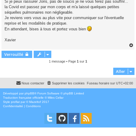
Si je peux rassurer Joris, pas de soucis je ne vous ferez pas souffrir...
la Covid est passez par mon corps et m'a laissé quelques petites
séquelles pulmonaires non négligeable.
Je reviens vers vous au plus vite pour communiquer sur l'éventuelle
reprise et les modalités de pratique.
En attendant, bises à tous et portez vous bien
Xavier
Verrouillé
t
1 message • Page
1
sur
1
Aller
Nous contacter
Supprimer les cookies
Fuseau horaire sur
UTC+02:00
Développé par
phpBB
® Forum Software © phpBB Limited
Traduction française officielle
©
Miles Cellar
Style
proflat
par ©
Mazeltof
2017
Confidentialité
|
Conditions