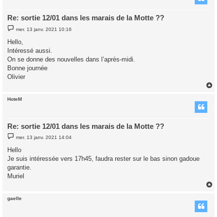
Re: sortie 12/01 dans les marais de la Motte ??
M
mer. 13 janv. 2021 10:16
e
s
Hello,
s
Intéressé aussi.
a
g
On se donne des nouvelles dans l’après-midi.
e
Bonne journée
Olivier
HoteM
t
Re: sortie 12/01 dans les marais de la Motte ??
M
mer. 13 janv. 2021 14:04
e
s
Hello
s
Je suis intéressée vers 17h45, faudra rester sur le bas sinon gadoue
a
g
garantie.
e
Muriel
gaelle
t