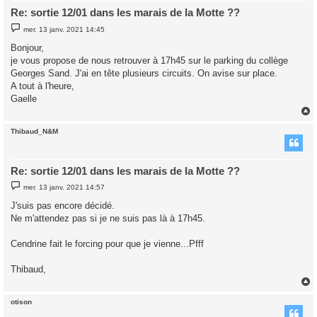
Re: sortie 12/01 dans les marais de la Motte ??
M
mer. 13 janv. 2021 14:45
e
s
Bonjour,
s
je vous propose de nous retrouver à 17h45 sur le parking du collège
a
g
Georges Sand. J'ai en tête plusieurs circuits. On avise sur place.
e
A tout à l'heure,
Gaelle
Thibaud_N&M
t
Re: sortie 12/01 dans les marais de la Motte ??
M
mer. 13 janv. 2021 14:57
e
s
J'suis pas encore décidé.
s
Ne m'attendez pas si je ne suis pas là à 17h45.
a
g
e
Cendrine fait le forcing pour que je vienne...Pfff
Thibaud,
otison
t