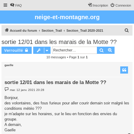
FAQ
Inscription
Connexion
neige-et-montagne.org
R
Accueil du forum
Section_Trail
Section_Trail 2020-2021
e
sortie 12/01 dans les marais de la Motte ??
c
Rechercher
Recherche 
Verrouillé
h
10 messages • Page
1
sur
1
e
gaelle
r
c
h
sortie 12/01 dans les marais de la Motte ??
e
M
mar. 12 janv. 2021 20:28
e
r
s
Bonjour,
s
des volontaires, des fous furieux pour aller courir demain soir malgré les
a
g
conditions météo ???
e
je m'adapte sur les horaires, sur le lieu en fonction des envies du
groupe.
A demain,
Gaelle