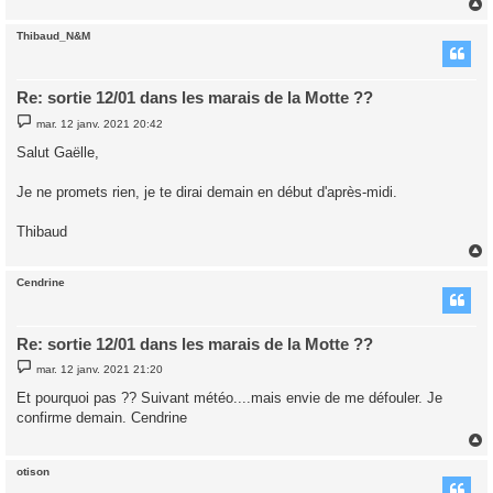
Thibaud_N&M
t
Re: sortie 12/01 dans les marais de la Motte ??
M
mar. 12 janv. 2021 20:42
e
s
Salut Gaëlle,
s
a
g
Je ne promets rien, je te dirai demain en début d'après-midi.
e
Thibaud
Cendrine
t
Re: sortie 12/01 dans les marais de la Motte ??
M
mar. 12 janv. 2021 21:20
e
s
Et pourquoi pas ?? Suivant météo....mais envie de me défouler. Je
s
confirme demain. Cendrine
a
g
e
otison
t