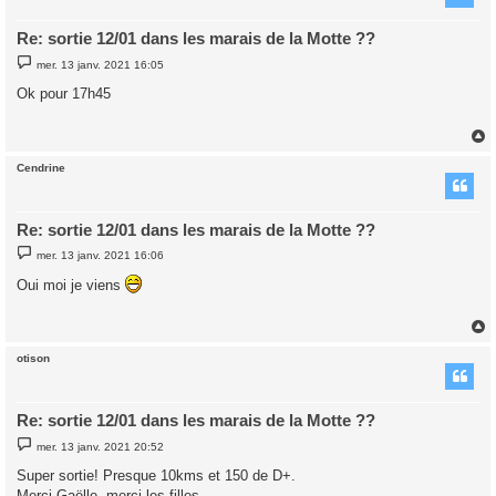
Re: sortie 12/01 dans les marais de la Motte ??
M
mer. 13 janv. 2021 16:05
e
s
Ok pour 17h45
s
a
g
e
Cendrine
t
Re: sortie 12/01 dans les marais de la Motte ??
M
mer. 13 janv. 2021 16:06
e
s
Oui moi je viens
s
a
g
e
otison
t
Re: sortie 12/01 dans les marais de la Motte ??
M
mer. 13 janv. 2021 20:52
e
s
Super sortie! Presque 10kms et 150 de D+.
s
Merci Gaëlle, merci les filles.
a