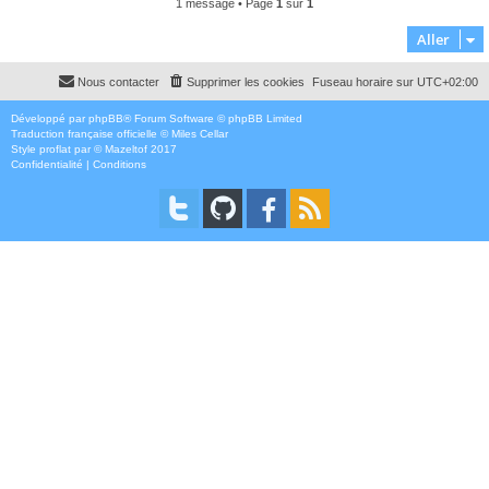
1 message • Page
1
sur
1
Aller
Nous contacter
Supprimer les cookies
Fuseau horaire sur
UTC+02:00
Développé par
phpBB
® Forum Software © phpBB Limited
Traduction française officielle
©
Miles Cellar
Style
proflat
par ©
Mazeltof
2017
Confidentialité
|
Conditions