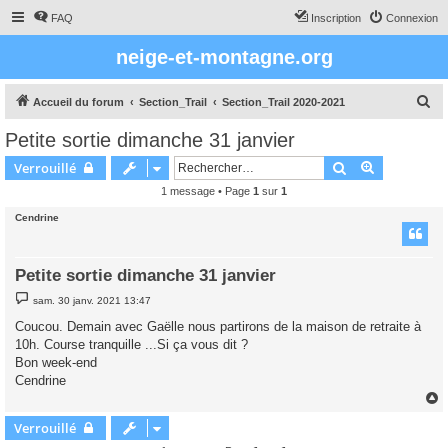
FAQ
Inscription
Connexion
neige-et-montagne.org
R
Accueil du forum
Section_Trail
Section_Trail 2020-2021
e
Petite sortie dimanche 31 janvier
c
Rechercher
Recherche 
Verrouillé
h
1 message • Page
1
sur
1
e
Cendrine
r
c
h
Petite sortie dimanche 31 janvier
e
M
sam. 30 janv. 2021 13:47
e
r
s
Coucou. Demain avec Gaëlle nous partirons de la maison de retraite à
s
10h. Course tranquille ...Si ça vous dit ?
a
g
Bon week-end
e
Cendrine
Verrouillé
t